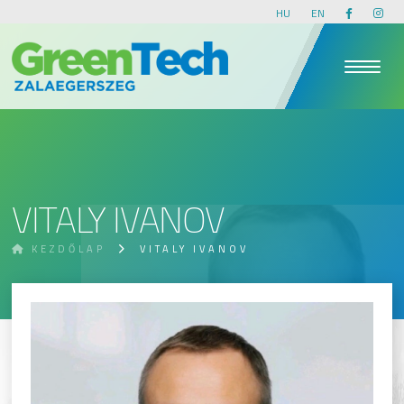
HU
EN
VITALY IVANOV
KEZDŐLAP
VITALY IVANOV