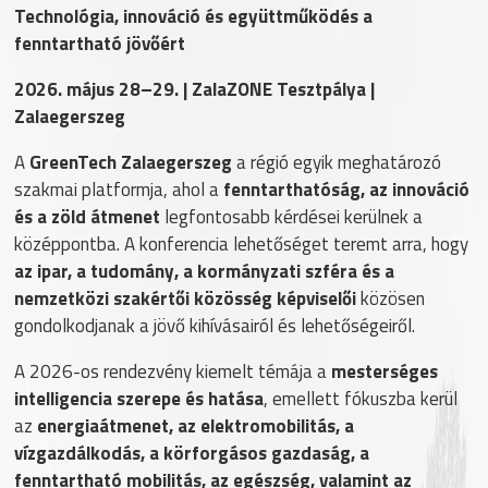
Technológia, innováció és együttműködés a
fenntartható jövőért
2026. május 28–29. | ZalaZONE Tesztpálya |
Zalaegerszeg
A
GreenTech Zalaegerszeg
a régió egyik meghatározó
szakmai platformja, ahol a
fenntarthatóság, az innováció
és a zöld átmenet
legfontosabb kérdései kerülnek a
középpontba. A konferencia lehetőséget teremt arra, hogy
az ipar, a tudomány, a kormányzati szféra és a
nemzetközi szakértői közösség képviselői
közösen
gondolkodjanak a jövő kihívásairól és lehetőségeiről.
A 2026-os rendezvény kiemelt témája a
mesterséges
intelligencia szerepe és hatása
, emellett fókuszba kerül
az
energiaátmenet, az elektromobilitás, a
vízgazdálkodás, a körforgásos gazdaság, a
fenntartható mobilitás, az egészség, valamint az