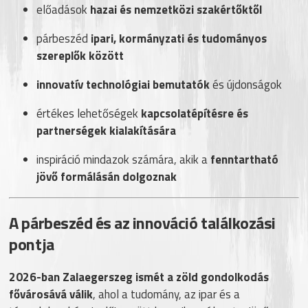
előadások
hazai és nemzetközi szakértőktől
párbeszéd
ipari, kormányzati és tudományos
szereplők között
innovatív technológiai bemutatók
és újdonságok
értékes lehetőségek
kapcsolatépítésre és
partnerségek kialakítására
inspiráció mindazok számára, akik a
fenntartható
jövő formálásán dolgoznak
A párbeszéd és az innováció találkozási
pontja
2026-ban Zalaegerszeg ismét a zöld gondolkodás
fővárosává válik
, ahol a tudomány, az ipar és a