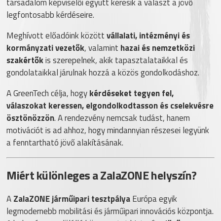
társadalom képviselői együtt keresik a választ a jövő
legfontosabb kérdéseire.
Meghívott előadóink között
vállalati, intézményi és
kormányzati vezetők
, valamint
hazai és nemzetközi
szakértők
is szerepelnek, akik tapasztalataikkal és
gondolataikkal járulnak hozzá a közös gondolkodáshoz.
A GreenTech célja, hogy
kérdéseket tegyen fel,
válaszokat keressen, elgondolkodtasson és cselekvésre
ösztönözzön
. A rendezvény nemcsak tudást, hanem
motivációt is ad ahhoz, hogy mindannyian részesei legyünk
a fenntartható jövő alakításának.
Miért különleges a ZalaZONE helyszín?
A
ZalaZONE járműipari tesztpálya
Európa egyik
legmodernebb mobilitási és járműipari innovációs központja.