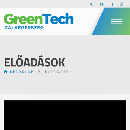
HU
EN
ELŐADÁSOK
KEZDŐLAP
ELŐADÁSOK