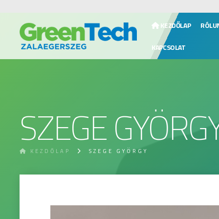
KEZDŐLAP
RÓLU
KAPCSOLAT
SZEGE GYÖRG
KEZDŐLAP
SZEGE GYÖRGY