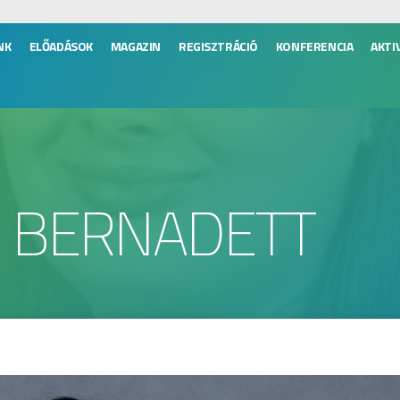
NK
ELŐADÁSOK
MAGAZIN
REGISZTRÁCIÓ
KONFERENCIA
AKTI
N BERNADETT