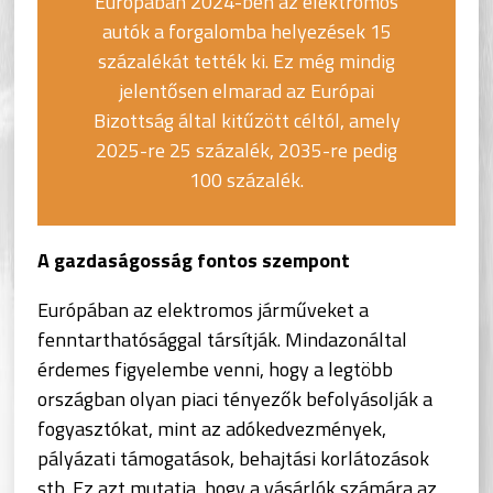
Európában 2024-ben az elektromos
autók a forgalomba helyezések 15
százalékát tették ki. Ez még mindig
jelentősen elmarad az Európai
Bizottság által kitűzött céltól, amely
2025-re 25 százalék, 2035-re pedig
100 százalék.
A gazdaságosság fontos szempont
Európában az elektromos járműveket a
fenntarthatósággal társítják. Mindazonáltal
érdemes figyelembe venni, hogy a legtöbb
országban olyan piaci tényezők befolyásolják a
fogyasztókat, mint az adókedvezmények,
pályázati támogatások, behajtási korlátozások
stb. Ez azt mutatja, hogy a vásárlók számára az