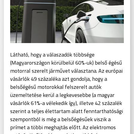
Látható, hogy a válaszadók többsége
(Magyarországon körülbelül 60%-uk) belső égésű
motorral szerelt járművet választana. Az európai
vásárlók 49 százaléka azt gondolja, hogy a
belsőégésű motorokkal felszerelt autók
üzemeltetése kerül a legkevesebbe (a magyar
vásárlók 61%-a vélekedik így), illetve 42 százalék
szerint a teljes élettartam alatt fenntarthatósági
szempontból is még a belsőégésűek viszik a
prímet a többi meghajtás előtt. Az elektromos