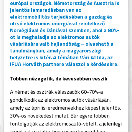
európai országok. Németország és Ausztria is
jelentős lemaradásban van az
elektromobilitás terjedésében a gazdag és
olcsó elektromos energiával rendelkező
Norvégiával és Dániával szemben, ahol a 80%-
ot is meghaladja az elektromos autók
vásárlására való hajlandóság – olvasható a
tanulmányban, amely a magyarországi
helyzetre is kitér. A témában Vári Attila, az
IFUA Horváth partnere válaszol a kérdésekre.
Többen nézegetik, de kevesebben veszik
A német és osztrák válaszadók 60-70%-a
gondolkodik az elektromos autók vásárlásán,
amely az áprilisi eredményekhez képest jelentős,
30%-os növekedést mutat. Bár egyre többen
fontolgatják az elektromosautó-vételt, a jelenlegi
trend azt mutatja, hogy egyre kevesebben