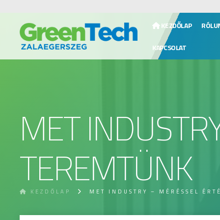
KEZDŐLAP
RÓLU
KAPCSOLAT
MET INDUSTRY
TEREMTÜNK
KEZDŐLAP
MET INDUSTRY – MÉRÉSSEL ÉRT