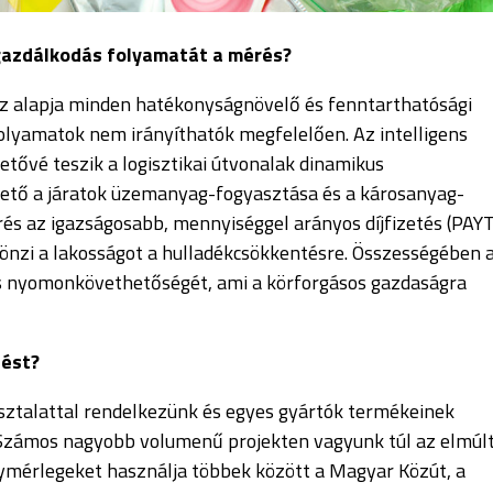
gazdálkodás folyamatát a mérés?
z alapja minden hatékonyságnövelő és fenntarthatósági
folyamatok nem irányíthatók megfelelően. Az intelligens
etővé teszik a logisztikai út
vonalak dinamikus
hető a járatok üzemanyag-fogyasztása és a károsanya
g-
rés az igazságosabb, mennyiséggel arányos díjfizetés (PAYT
önzi
a lakosságot a hulladékcsökkentésre. Összességében 
s
nyomonkövethetőségét
, ami a körforgásos gazdaságra
zést
?
ztalattal rendelkezünk és egyes gyártók termékeinek
zámos nagyobb volumenű projekten vagyunk túl az elmúl
úlymérlegeket használja többek között a Magyar Közút, a