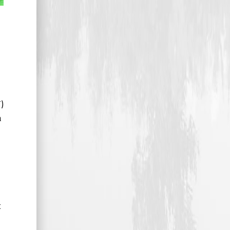
)
a
t