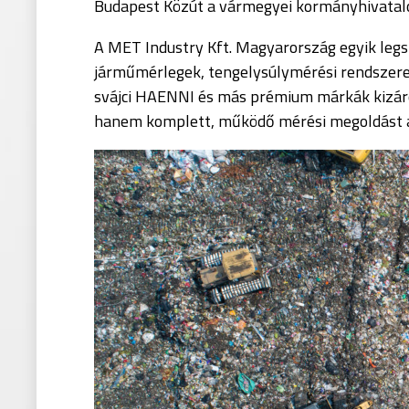
Budapest Közút a vármegyei kormányhivata
A MET
Industry
Kft. Magyarország egyik
legs
járműmérlegek, tengelysúlymérési rendszerek
svájci HAENNI és más prémium márkák kizáról
hanem komplett, működő mérési megoldást a