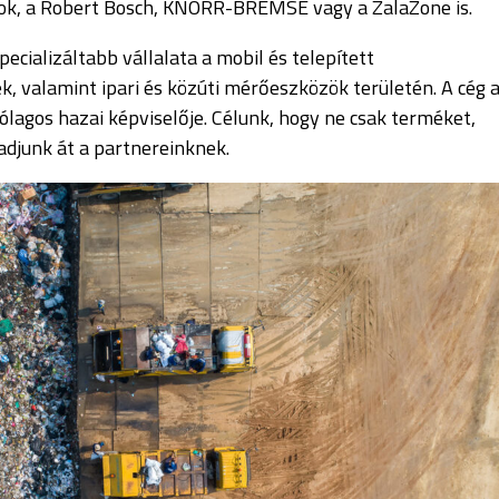
lok, a Robert Bosch, KNORR-BREMSE vagy a
ZalaZone
is.
pecializáltabb
vállalata a mobil és telepített
, valamint ipari és közúti mérőeszközök területén. A cég 
agos hazai képviselője. Célunk, hogy ne csak terméket,
djunk át a partnereinknek.