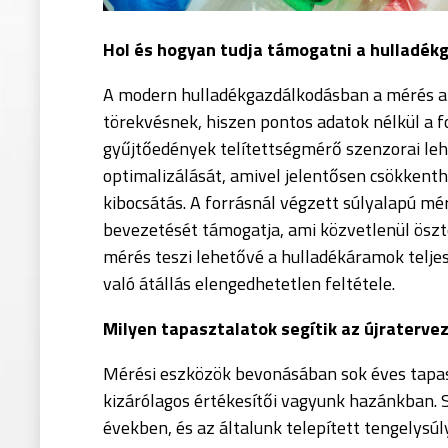
Hol és hogyan tudja támogatni a hulladék
A modern hulladékgazdálkodásban a mérés a
törekvésnek, hiszen pontos adatok nélkül a 
gyűjtőedények telítettségmérő
szenzorai
leh
optimalizálását, amivel jelentősen csökkent
kibocsátás. A forrásnál végzett súlyalapú mé
bevezetését támogatja, ami közvetlenül
öszt
mérés teszi lehetővé a hulladékáramok telje
való átállás elengedhetetlen feltétele.
Milyen tapasztalatok segítik az
újraterve
Mérési eszközök bevonásában sok éves tapas
kizárólagos
értékesítői
vagyunk hazánkban. S
években, és az általunk telepített tengelys