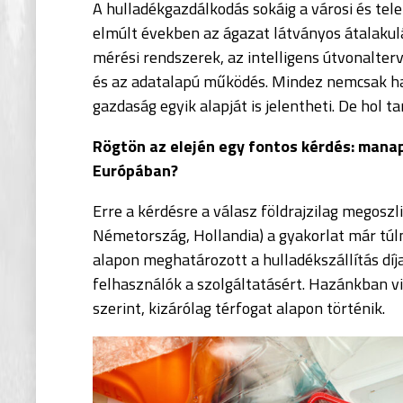
A
hulladékgazdálkodás
sokáig a városi és tele
elmúlt években az ágazat látványos átalakul
mérési rendszerek, az intelligens útvonalterv
és az adatalapú működés. Mindez nemcsak ha
gazdaság egyik alapját is jelentheti. De hol
Rögtön az elején egy fontos kérdés: man
Európában?
Erre a kérdésre a válasz földrajzilag megoszl
Németország, Hollandia) a gyakorlat már túl
alapon meghatározott a hulladékszállítás díja
felhasználók a szolgáltatásért. Hazánkban vis
szerint, kizárólag térfogat alapon történik.