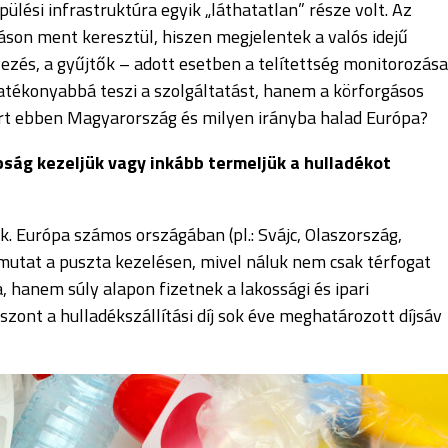
pülési infrastruktúra egyik „láthatatlan” része volt. Az
áson ment keresztül, hiszen megjelentek a valós idejű
ezés, a gyűjtők – adott esetben a telítettség
monitorozás
tékonyabbá teszi a szolgáltatást, hanem a körforgásos
 tart ebben Magyarország és milyen irányba halad Európa?
apság
kezeljük
vagy inkább termeljük a hulladékot
ik.
Európa számos országában (pl.: Svájc, Olaszország,
mutat a puszta kezelésen, mivel náluk nem csak térfogat
, hanem súly alapon fizetnek a lakossági és ipari
zont a hulladékszállítási díj sok éve meghatározott díjsáv