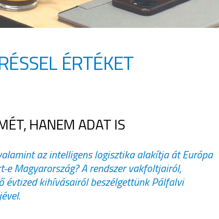
RÉSSEL ÉRTÉKET
MÉT, HANEM ADAT IS
valamint az intelligens logisztika alakítja át Európa
t-e Magyarország? A rendszer vakfoltjairól,
ő évtized kihívásairól beszélgettünk
Pálfalvi
ével.