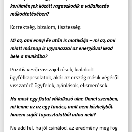
körülmények között ragaszkodik a vállalkozás
működtetésében?
Korrektség, bizalom, tisztesség.
Mi az, ami ennyi év után is motiválja – mi az, ami
miatt másnap is ugyanazzal az energiával kezd
bele a munkába?
Pozitív vevői visszajelzések, kialakult
ügyfélkapcsolatok, akár az ország másik végéről
visszatérő ügyfelek, ajánlások, elismerések.
Ha most egy fiatal vállalkozó ülne Önnel szemben,
mi lenne az az egy tanács, amit nem közhelyből,
hanem saját tapasztalatból adna neki?
Ne add fel, ha jól csinálod, az eredmény meg fog