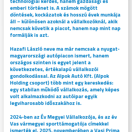
technológiai kérdés, hanem gazdasági és
emberi történet is. A számok mögött
döntések, kockázatok és hosszú évek munkája
áll – különösen azoknál a vállalkozóknál, akik
nemcsak követik a piacot, hanem nap mint nap
formálják is azt.
Hazafi László neve ma már nemcsak a nyugat-
magyarországi autópiacon ismert, hanem
országos szinten is egyet jelent a
következetes, értékalapú vállalkozói
gondolkodással. Az Alpok Autó Kft. (Alpok
Holding csoport) több mint egy kereskedés:
egy stabilan működő vállalkozás, amely képes
volt alkalmazkodni az autóipar egyik
legviharosabb időszakához is.
2024-ben az Év Megyei Vállalkozója, és az év
Vas vármegyei sporttámogatója címekkel
ismerték el, 2025. novemberében a Vasi Prima