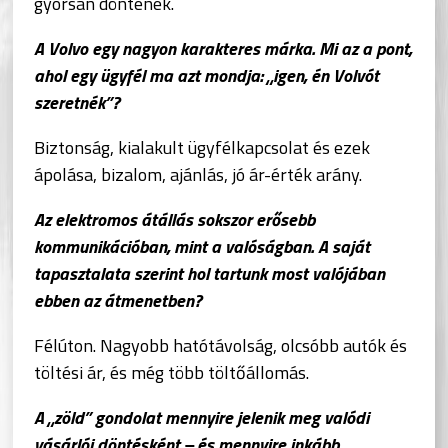
gyorsan döntenek.
A Volvo egy nagyon karakteres márka. Mi az a pont,
ahol egy ügyfél ma azt mondja: „igen, én Volvót
szeretnék”?
Biztonság, kialakult ügyfélkapcsolat és ezek
ápolása, bizalom, ajánlás, jó ár-érték arány.
Az elektromos átállás sokszor erősebb
kommunikációban, mint a valóságban. A saját
tapasztalata szerint hol tartunk most valójában
ebben az átmenetben?
Félúton. Nagyobb hatótávolság, olcsóbb autók és
töltési ár, és még több töltőállomás.
A „zöld” gondolat mennyire jelenik meg valódi
vásárlói döntésként – és mennyire inkább