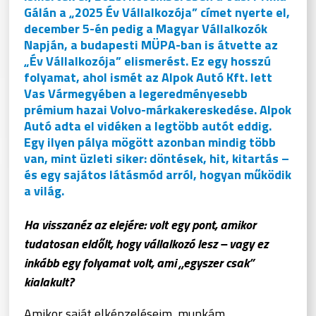
Gálán a „2025 Év Vállalkozója” címet nyerte el,
december 5-én pedig a Magyar Vállalkozók
Napján, a budapesti MÜPA-ban is átvette az
„Év Vállalkozója” elismerést. Ez egy hosszú
folyamat, ahol ismét az Alpok Autó Kft. lett
Vas Vármegyében a legeredményesebb
prémium hazai Volvo-márkakereskedése. Alpok
Autó adta el vidéken a legtöbb autót eddig.
Egy ilyen pálya mögött azonban mindig több
van, mint üzleti siker: döntések, hit, kitartás –
és egy sajátos látásmód arról, hogyan működik
a világ.
Ha visszanéz az elejére: volt egy pont, amikor
tudatosan eldőlt, hogy vállalkozó lesz – vagy ez
inkább egy folyamat volt, ami „egyszer csak”
kialakult?
Amikor saját elképzeléseim, munkám,