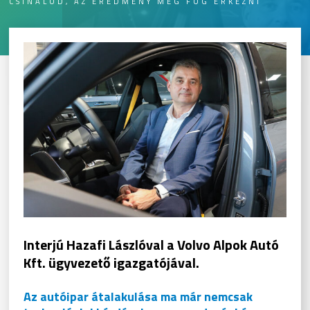
CSINÁLOD, AZ EREDMÉNY MEG FOG ÉRKEZNI
Interjú Hazafi Lászlóval a Volvo Alpok Autó
Kft. ügyvezető igazgatójával.
Az autóipar átalakulása ma már nemcsak