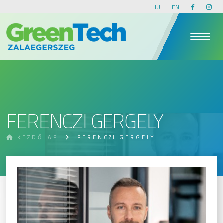
HU
EN
FERENCZI GERGELY
KEZDŐLAP
FERENCZI GERGELY