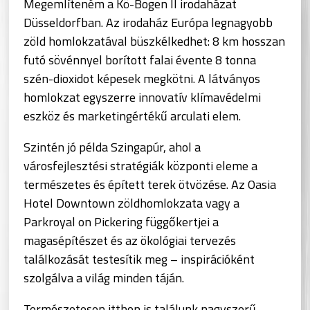
Megemlíteném a Kö-Bogen II irodaházat
Düsseldorfban. Az irodaház Európa legnagyobb
zöld homlokzatával büszkélkedhet: 8 km hosszan
futó sövénnyel borított falai évente 8 tonna
szén-dioxidot képesek megkötni. A látványos
homlokzat egyszerre innovatív klímavédelmi
eszköz és marketingértékű arculati elem.
Szintén jó példa Szingapúr, ahol a
városfejlesztési stratégiák központi eleme a
természetes és épített terek ötvözése. Az Oasia
Hotel Downtown zöldhomlokzata vagy a
Parkroyal on Pickering függőkertjei a
magasépítészet és az ökológiai tervezés
találkozását testesítik meg – inspirációként
szolgálva a világ minden táján.
Természetesen itthon is találunk nagyszerű