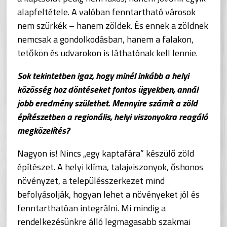
alapfeltétele. A valóban fenntartható városok
nem szürkék – hanem zöldek. És ennek a zöldnek
nemcsak a gondolkodásban, hanem a falakon,
tetőkön és udvarokon is láthatónak kell lennie.
Sok tekintetben igaz, hogy minél inkább a helyi
közösség hoz döntéseket fontos ügyekben, annál
jobb eredmény születhet. Mennyire számít a zöld
építészetben a regionális, helyi viszonyokra reagáló
megközelítés?
Nagyon is! Nincs „egy kaptafára” készülő zöld
építészet. A helyi klíma, talajviszonyok, őshonos
növényzet, a településszerkezet mind
befolyásolják, hogyan lehet a növényeket jól és
fenntarthatóan integrálni. Mi mindig a
rendelkezésünkre álló legmagasabb szakmai