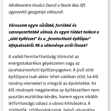
Kérdéseinkre Kovács Dezső a Naste Bau Kft.
ügyvezető igazgatója válaszolt.
Városaink egyre sűrűbbé, forróbbá és
szennyezettebbé válnak, és egyre többet hallani a
„zöld építészet” és a „fenntartható építőipar”
kifejezésekről. Mi a véleménye erről Önnek?
A valódi fenntarthatóság túlmutat az
energiatakarékos gépészeten vagy az
újrahasznosított építőanyagokon. A jövő zöld
építőipara csak akkor lehet valóban zöld, ha élő
növényi elemeket is integrál az épületekbe. Az
élő növények megjelenése az építészetben nem
pusztán esztétikai kérdés, hanem egyre inkább
létfontosságú válasz a városi kihívásokra. A
zöldtetők, zöldhomlokzatok, belső udvarokba