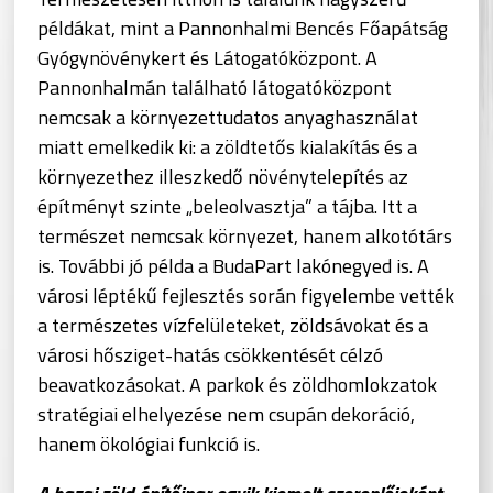
példákat, mint a Pannonhalmi Bencés Főapátság
Gyógynövénykert és Látogatóközpont. A
Pannonhalmán található látogatóközpont
nemcsak a környezettudatos anyaghasználat
miatt emelkedik ki: a zöldtetős kialakítás és a
környezethez illeszkedő növénytelepítés az
építményt szinte „beleolvasztja” a tájba. Itt a
természet nemcsak környezet, hanem alkotótárs
is. További jó példa a BudaPart lakónegyed is. A
városi léptékű fejlesztés során figyelembe vették
a természetes vízfelületeket, zöldsávokat és a
városi hősziget-hatás csökkentését célzó
beavatkozásokat. A parkok és zöldhomlokzatok
stratégiai elhelyezése nem csupán dekoráció,
hanem ökológiai funkció is.