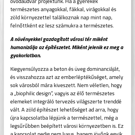
óvodaudvar projektünk. Ha a gyerekek
természetes anyagokkal, fákkal, virágokkal és
zöld környezettel találkoznak nap mint nap,
felnőttként ez lesz számukra a természetes.
A növényekkel gazdagított városi tér miként
humanizálja az építészetet. Miként jelenik ez meg a
gyakorlatban.
Kiegyensúlyozza a beton és üveg dominanciáját,
és visszahozza azt az emberléptékűséget, amely
sok városból mára kiveszett. Nem véletlen, hogy
a „biophilic design”, vagyis az élő természetes
elemeket integráló tervezés világszerte trenddé
vált. A zöld építészet lehetőséget ad arra, hogy
újra kapcsolatba lépjünk a természettel, még a
legsűrűbben beépített városi környezetben is. Ez
a kapcsolat pedig nem luxus, hanem jövőnk egyik