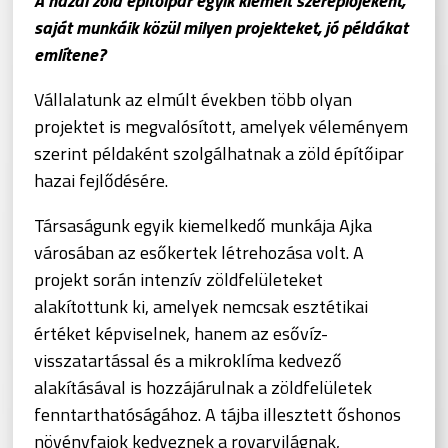
A hazai zöld építőipar egyik kiemelt szereplőjeként,
saját munkáik közül milyen projekteket, jó példákat
említene?
Vállalatunk az elmúlt években több olyan
projektet is megvalósított, amelyek véleményem
szerint példaként szolgálhatnak a zöld építőipar
hazai fejlődésére.
Társaságunk egyik kiemelkedő munkája Ajka
városában az esőkertek létrehozása volt. A
projekt során intenzív zöldfelületeket
alakítottunk ki, amelyek nemcsak esztétikai
értéket képviselnek, hanem az esővíz-
visszatartással és a mikroklíma kedvező
alakításával is hozzájárulnak a zöldfelületek
fenntarthatóságához. A tájba illesztett őshonos
növényfajok kedveznek a rovarvilágnak,