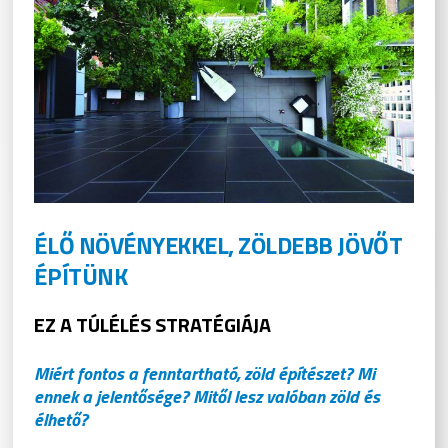
ÉLŐ NÖVÉNYEKKEL, ZÖLDEBB JÖVŐT
ÉPÍTÜNK
EZ A TÚLÉLÉS STRATÉGIÁJA
Miért fontos a fenntartható, zöld építészet? Mi
ennek a jelentősége? Mitől lesz valóban zöld és
élhető?