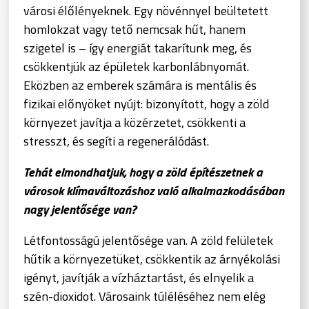
városi élőlényeknek. Egy növénnyel beültetett
homlokzat vagy tető nemcsak hűt, hanem
szigetel is – így energiát takarítunk meg, és
csökkentjük az épületek karbonlábnyomát.
Eközben az emberek számára is mentális és
fizikai előnyöket nyújt: bizonyított, hogy a zöld
környezet javítja a közérzetet, csökkenti a
stresszt, és segíti a regenerálódást.
Tehát elmondhatjuk, hogy a zöld építészetnek a
városok klímaváltozáshoz való alkalmazkodásában
nagy jelentősége van?
Létfontosságú jelentősége van. A zöld felületek
hűtik a környezetüket, csökkentik az árnyékolási
igényt, javítják a vízháztartást, és elnyelik a
szén-dioxidot. Városaink túléléséhez nem elég