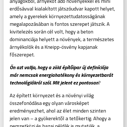
anyagokból, árnyékot adó növényekkel és mini
erdősávval kialakított játszóudvar kapott helyet,
amely a gyerekek környezettudatosságának
megalapozásában is fontos szerepet játszik. A
kivitelezés során cél volt, hogy a beton
dominanciája helyett a növények, a természetes
árnyékolók és a Kneipp-ösvény kapjanak
főszerepet.
Ön azt vallja, hogy a zöld építőipar új definíciója
már nemcsak energiahatékony és környezetbarát
technológiákról szól. Mit jelent ez pontosan
?
Az épített környezet és a növényi világ
összefonódása egy olyan városképet
eredményezhet, ahol az élet minden szinten
jelen van – a gyökerektől a tetőkertig. Ahogy a
nemzetközi és hazai példák is mutatják, a