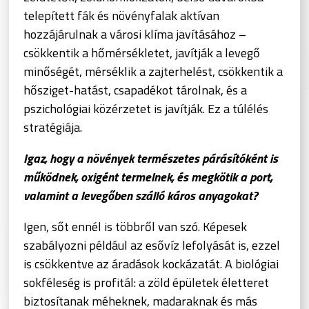
telepített fák és növényfalak aktívan
hozzájárulnak a városi klíma javításához –
csökkentik a hőmérsékletet, javítják a levegő
minőségét, mérséklik a zajterhelést, csökkentik a
hősziget-hatást, csapadékot tárolnak, és a
pszichológiai közérzetet is javítják. Ez a túlélés
stratégiája.
Igaz, hogy a növények természetes párásítóként is
működnek, oxigént termelnek, és megkötik a port,
valamint a levegőben szálló káros anyagokat?
Igen, sőt ennél is többről van szó. Képesek
szabályozni például az esővíz lefolyását is, ezzel
is csökkentve az áradások kockázatát. A biológiai
sokféleség is profitál: a zöld épületek életteret
biztosítanak méheknek, madaraknak és más