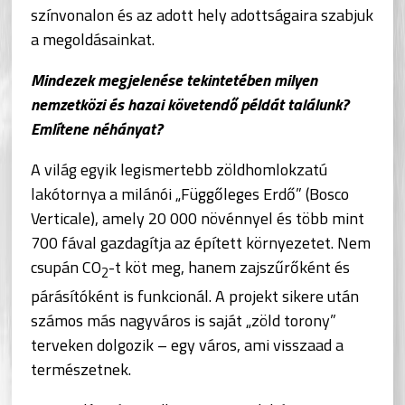
színvonalon és az adott hely adottságaira szabjuk
a megoldásainkat.
Mindezek megjelenése tekintetében milyen
nemzetközi és hazai követendő példát találunk?
Említene néhányat?
A világ egyik legismertebb zöldhomlokzatú
lakótornya a milánói „Függőleges Erdő” (Bosco
Verticale), amely 20 000 növénnyel és több mint
700 fával gazdagítja az épített környezetet. Nem
csupán CO
-t köt meg, hanem zajszűrőként és
2
párásítóként is funkcionál. A projekt sikere után
számos más nagyváros is saját „zöld torony”
terveken dolgozik – egy város, ami visszaad a
természetnek.