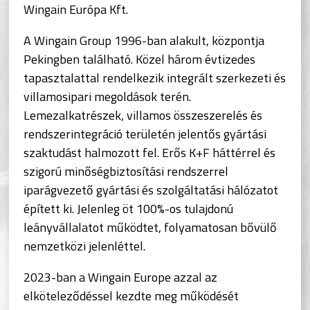
Wingain Európa Kft.
A Wingain Group 1996-ban alakult, központja
Pekingben található. Közel három évtizedes
tapasztalattal rendelkezik integrált szerkezeti és
villamosipari megoldások terén.
Lemezalkatrészek, villamos összeszerelés és
rendszerintegráció területén jelentős gyártási
szaktudást halmozott fel. Erős K+F háttérrel és
szigorú minőségbiztosítási rendszerrel
iparágvezető gyártási és szolgáltatási hálózatot
épített ki. Jelenleg öt 100%-os tulajdonú
leányvállalatot működtet, folyamatosan bővülő
nemzetközi jelenléttel.
2023-ban a Wingain Europe azzal az
elköteleződéssel kezdte meg működését