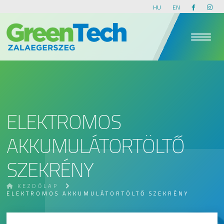
HU
EN
ELEKTROMOS
AKKUMULÁTORTÖLTŐ
SZEKRÉNY
KEZDŐLAP
ELEKTROMOS AKKUMULÁTORTÖLTŐ SZEKRÉNY