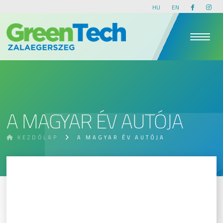
HU
EN
A MAGYAR ÉV AUTÓJA
KEZDŐLAP
A MAGYAR ÉV AUTÓJA