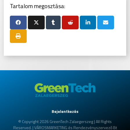
Tartalom megosztása:
Bejelentkezés
© Copyright 2026 GreenTech Zalaegerszeg | All Rights
Reserved. | VÁROSMARKETING és Rendezvényszervező Bt