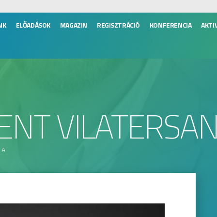
NK
ELŐADÁSOK
MAGAZIN
REGISZTRÁCIÓ
KONFERENCIA
AKTI
IMENT VILATERSA
NA