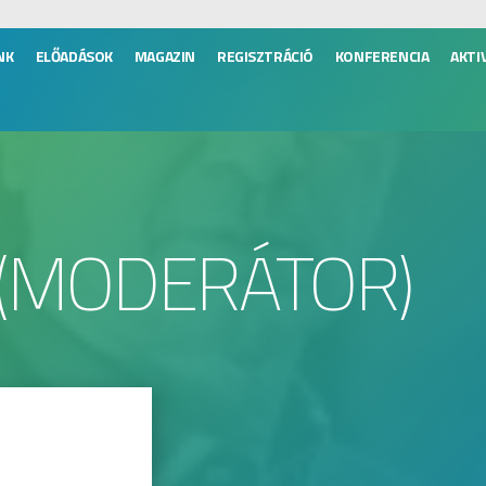
NK
ELŐADÁSOK
MAGAZIN
REGISZTRÁCIÓ
KONFERENCIA
AKTI
 (MODERÁTOR)