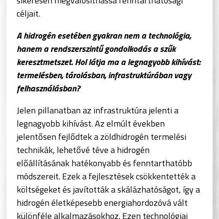
sikeresen megvalósíthassa fenntarthatósági
céljait.
A hidrogén esetében gyakran nem a technológia,
hanem a rendszerszintű gondolkodás a szűk
keresztmetszet. Hol látja ma a legnagyobb kihívást:
termelésben, tárolásban, infrastruktúrában vagy
felhasználásban?
Jelen pillanatban az infrastruktúra jelenti a
legnagyobb kihívást. Az elmúlt években
jelentősen fejlődtek a zöldhidrogén termelési
technikák, lehetővé téve a hidrogén
előállításának hatékonyabb és fenntarthatóbb
módszereit. Ezek a fejlesztések csökkentették a
költségeket és javították a skálázhatóságot, így a
hidrogén életképesebb energiahordozóvá vált
különféle alkalmazásokhoz. Ezen technológiai