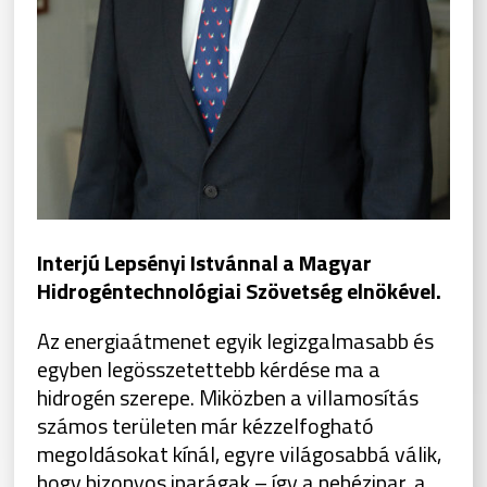
Interjú Lepsényi Istvánnal a Magyar
Hidrogéntechnológiai Szövetség elnökével.
Az energiaátmenet egyik legizgalmasabb és
egyben legösszetettebb kérdése ma a
hidrogén szerepe. Miközben a villamosítás
számos területen már kézzelfogható
megoldásokat kínál, egyre világosabbá válik,
hogy bizonyos iparágak – így a nehézipar, a