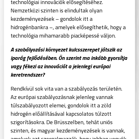
technológiai innovációk elősegítéséhez.
Nemzetközi szinten is elindultak olyan
kezdeményezések – gondolok itt a
hidrogénbankra –, amelyek elősegíthetik, hogy a
technológia mihamarabb piacképessé váljon.
A szabályozási környezet kulcsszerepet játszik az
iparág fejlődésében. Ön szerint ma inkább gyorsítja
vagy fékezi az innovációt a jelenlegi európai
keretrendszer?
Rendkívül sok vita van a szabályozás területén.
Az európai szabályozásnak jelenleg vannak
túlszabályozott elemei, gondolok itt a zöld
hidrogén előállításával kapcsolatos túlzott
szigorításokra. De Brüsszelben, tehát uniós
szinten, és magyar kezdeményezések is vannak,
amelyek azt szorgalmazzák, hogy jobban vegyék