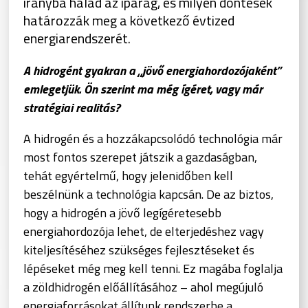
irányba halad az iparág, és milyen döntések
határozzák meg a következő évtized
energiarendszerét.
A hidrogént gyakran a „jövő energiahordozójaként”
emlegetjük. Ön szerint ma még ígéret, vagy már
stratégiai realitás?
A hidrogén és a hozzákapcsolódó technológia már
most fontos szerepet játszik a gazdaságban,
tehát egyértelmű, hogy jelenidőben kell
beszélnünk a technológia kapcsán. De az biztos,
hogy a hidrogén a jövő legígéretesebb
energiahordozója lehet, de elterjedéshez vagy
kiteljesítéséhez szükséges fejlesztéseket és
lépéseket még meg kell tenni. Ez magába foglalja
a zöldhidrogén előállításához – ahol megújuló
energiaforrásokat állítunk rendszerbe a