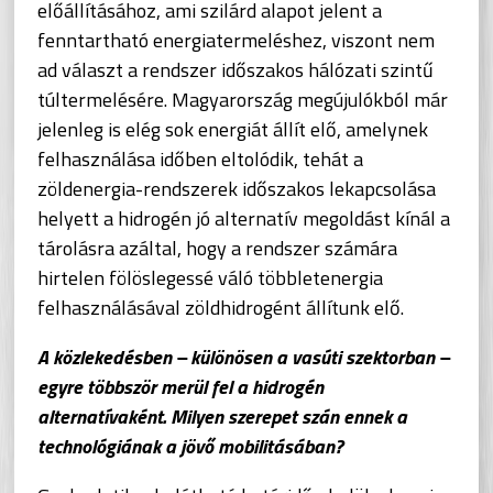
előállításához, ami szilárd alapot jelent a
fenntartható energiatermeléshez, viszont nem
ad választ a rendszer időszakos hálózati szintű
túltermelésére. Magyarország megújulókból már
jelenleg is elég sok energiát állít elő, amelynek
felhasználása időben eltolódik, tehát a
zöldenergia-rendszerek időszakos lekapcsolása
helyett a hidrogén jó alternatív megoldást kínál a
tárolásra azáltal, hogy a rendszer számára
hirtelen fölöslegessé váló többletenergia
felhasználásával zöldhidrogént állítunk elő.
A közlekedésben – különösen a vasúti szektorban –
egyre többször merül fel a hidrogén
alternatívaként. Milyen szerepet szán ennek a
technológiának a jövő mobilitásában?