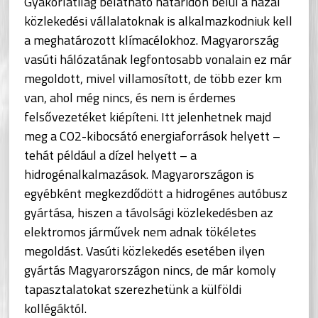
Gyakorlatilag belátható határidőn belül a hazai
közlekedési vállalatoknak is alkalmazkodniuk kell
a meghatározott klímacélokhoz. Magyarország
vasúti hálózatának legfontosabb vonalain ez már
megoldott, mivel villamosított, de több ezer km
van, ahol még nincs, és nem is érdemes
felsővezetéket kiépíteni. Itt jelenhetnek majd
meg a CO2-kibocsátó energiaforrások helyett –
tehát például a dízel helyett – a
hidrogénalkalmazások. Magyarországon is
egyébként megkezdődött a hidrogénes autóbusz
gyártása, hiszen a távolsági közlekedésben az
elektromos járművek nem adnak tökéletes
megoldást. Vasúti közlekedés esetében ilyen
gyártás Magyarországon nincs, de már komoly
tapasztalatokat szerezhetünk a külföldi
kollégáktól.