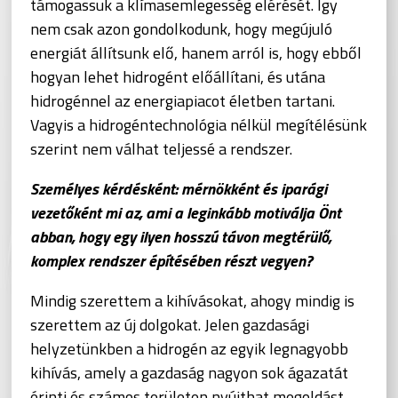
támogassuk a klímasemlegesség elérését. Így
nem csak azon gondolkodunk, hogy megújuló
energiát állítsunk elő, hanem arról is, hogy ebből
hogyan lehet hidrogént előállítani, és utána
hidrogénnel az energiapiacot életben tartani.
Vagyis a hidrogéntechnológia nélkül megítélésünk
szerint nem válhat teljessé a rendszer.
Személyes kérdésként: mérnökként és iparági
vezetőként mi az, ami a leginkább motiválja Önt
abban, hogy egy ilyen hosszú távon megtérülő,
komplex rendszer építésében részt vegyen?
Mindig szerettem a kihívásokat, ahogy mindig is
szerettem az új dolgokat. Jelen gazdasági
helyzetünkben a hidrogén az egyik legnagyobb
kihívás, amely a gazdaság nagyon sok ágazatát
érinti és számos területen nyújthat megoldást.