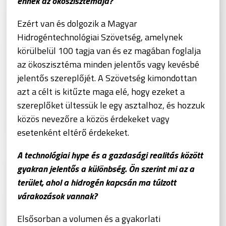
ennek az ökoszisztémája?
Ezért van és dolgozik a Magyar
Hidrogéntechnológiai Szövetség, amelynek
körülbelül 100 tagja van és ez magában foglalja
az ökoszisztéma minden jelentős vagy kevésbé
jelentős szereplőjét. A Szövetség kimondottan
azt a célt is kitűzte maga elé, hogy ezeket a
szereplőket ültessük le egy asztalhoz, és hozzuk
közös nevezőre a közös érdekeket vagy
esetenként eltérő érdekeket.
A technológiai hype és a gazdasági realitás között
gyakran jelentős a különbség. Ön szerint mi az a
terület, ahol a hidrogén kapcsán ma túlzott
várakozások vannak?
Elsősorban a volumen és a gyakorlati