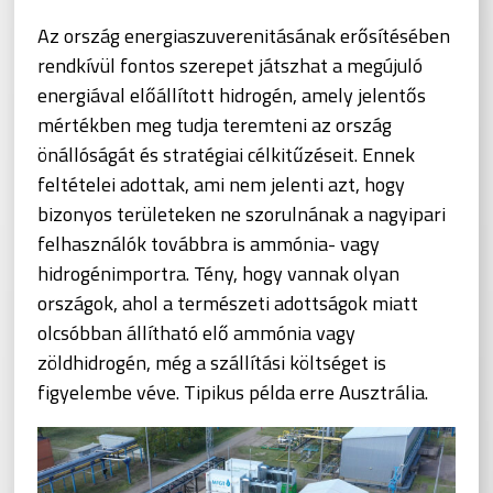
Az ország energiaszuverenitásának erősítésében
rendkívül fontos szerepet játszhat a megújuló
energiával előállított hidrogén, amely jelentős
mértékben meg tudja teremteni az ország
önállóságát és stratégiai célkitűzéseit. Ennek
feltételei adottak, ami nem jelenti azt, hogy
bizonyos területeken ne szorulnának a nagyipari
felhasználók továbbra is ammónia- vagy
hidrogénimportra. Tény, hogy vannak olyan
országok, ahol a természeti adottságok miatt
olcsóbban állítható elő ammónia vagy
zöldhidrogén, még a szállítási költséget is
figyelembe véve. Tipikus példa erre Ausztrália.