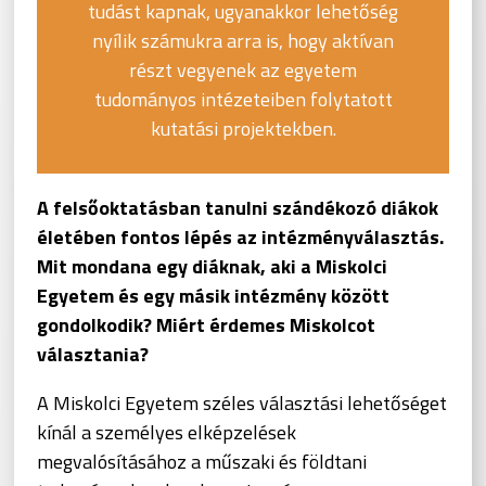
tudást kapnak, ugyanakkor lehetőség
nyílik számukra arra is, hogy aktívan
részt vegyenek az egyetem
tudományos intézeteiben folytatott
kutatási projektekben.
A felsőoktatásban tanulni szándékozó diákok
életében fontos lépés az intézményválasztás.
Mit mondana egy diáknak, aki a Miskolci
Egyetem és egy másik intézmény között
gondolkodik? Miért érdemes Miskolcot
választania?
A Miskolci Egyetem széles választási lehetőséget
kínál a személyes elképzelések
megvalósításához a műszaki és földtani