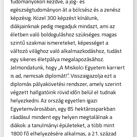
tudományokon kezdve, a jog- és
egészségtudományon át a bölcsész és a zenész
képzésig. Közel 300 képzést kínálunk,
diákjainknak pedig megadjuk mindazt, ami az
életben való boldoguláshoz szükséges: magas
szintű szakmai ismereteket, képességet a
változó világhoz való alkalmazkodáshoz, tudást
egy sikeres életpálya megalapozásához.
Jelmondatunk, hogy „A Miskolci Egyetem karriert
is ad, nemcsak diplomát!”. Visszaigazolja ezt a
diplomás pályakövetési rendszer, amely szerint
végzett hallgatóink rövid időn belül el tudnak
helyezkedni. Az ország egyetlen igazi
Egyetemvárosában, egy 85 hektárosparkban
ráadásul mindent egy helyen megtalálnak a
diákok: a tanulmányi épületeket, a több mint
1800 fő elhelyezésére alkalmas, a 21. század