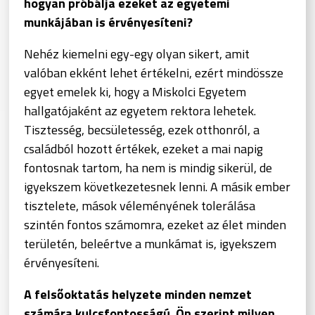
hogyan próbálja ezeket az egyetemi
munkájában is érvényesíteni?
Nehéz kiemelni egy-egy olyan sikert, amit
valóban ekként lehet értékelni, ezért mindössze
egyet emelek ki, hogy a Miskolci Egyetem
hallgatójaként az egyetem rektora lehetek.
Tisztesség, becsületesség, ezek otthonról, a
családból hozott értékek, ezeket a mai napig
fontosnak tartom, ha nem is mindig sikerül, de
igyekszem következetesnek lenni. A másik ember
tisztelete, mások véleményének tolerálása
szintén fontos számomra, ezeket az élet minden
területén, beleértve a munkámat is, igyekszem
érvényesíteni.
A felsőoktatás helyzete minden nemzet
számára kulcsfontosságú. Ön szerint milyen