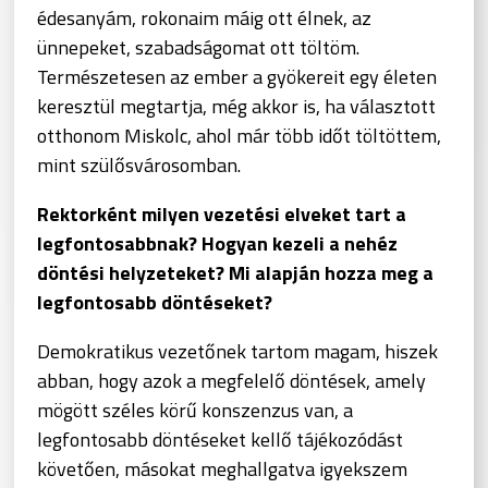
édesanyám, rokonaim máig ott élnek, az
ünnepeket, szabadságomat ott töltöm.
Természetesen az ember a gyökereit egy életen
keresztül megtartja, még akkor is, ha választott
otthonom Miskolc, ahol már több időt töltöttem,
mint szülősvárosomban.
Rektorként milyen vezetési elveket tart a
legfontosabbnak? Hogyan kezeli a nehéz
döntési helyzeteket? Mi alapján hozza meg a
legfontosabb döntéseket?
Demokratikus vezetőnek tartom magam, hiszek
abban, hogy azok a megfelelő döntések, amely
mögött széles körű konszenzus van, a
legfontosabb döntéseket kellő tájékozódást
követően, másokat meghallgatva igyekszem