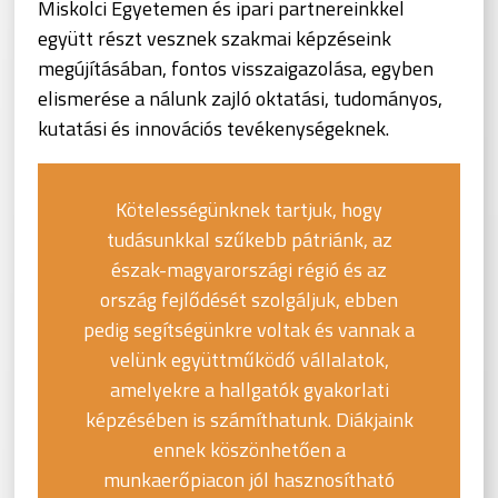
Miskolci Egyetemen és ipari partnereinkkel
együtt részt vesznek szakmai képzéseink
megújításában, fontos visszaigazolása, egyben
elismerése a nálunk zajló oktatási, tudományos,
kutatási és innovációs tevékenységeknek.
Kötelességünknek tartjuk, hogy
tudásunkkal szűkebb pátriánk, az
észak-magyarországi régió és az
ország fejlődését szolgáljuk, ebben
pedig segítségünkre voltak és vannak a
velünk együttműködő vállalatok,
amelyekre a hallgatók gyakorlati
képzésében is számíthatunk. Diákjaink
ennek köszönhetően a
munkaerőpiacon jól hasznosítható