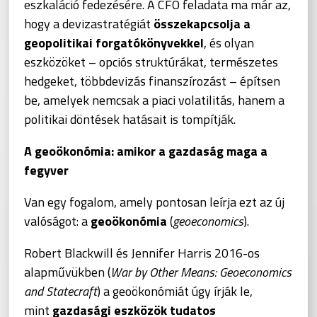
eszkaláció fedezésére. A CFO feladata ma már az,
hogy a devizastratégiát
összekapcsolja a
geopolitikai forgatókönyvekkel
, és olyan
eszközöket – opciós struktúrákat, természetes
hedgeket, többdevizás finanszírozást – építsen
be, amelyek nemcsak a piaci volatilitás, hanem a
politikai döntések hatásait is tompítják.
A geoökonómia: amikor a gazdaság maga a
fegyver
Van egy fogalom, amely pontosan leírja ezt az új
valóságot: a
geoökonómia
(
geoeconomics
).
Robert Blackwill és Jennifer Harris 2016-os
alapművükben (
War by Other Means: Geoeconomics
and Statecraft
) a geoökonómiát úgy írják le,
mint
gazdasági eszközök tudatos