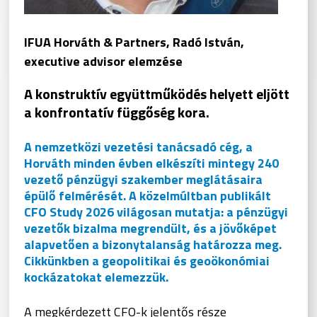
IFUA Horváth & Partners, Radó István,
executive advisor elemzése
A konstruktív együttműködés helyett eljött
a konfrontatív függőség kora.
A nemzetközi vezetési tanácsadó cég, a
Horváth minden évben elkészíti mintegy 240
vezető pénzügyi szakember meglátásaira
épülő felmérését. A közelmúltban publikált
CFO Study 2026 világosan mutatja: a pénzügyi
vezetők bizalma megrendült, és a jövőképet
alapvetően a bizonytalanság határozza meg.
Cikkünkben a geopolitikai és geoökonómiai
kockázatokat elemezzük.
A megkérdezett CFO-k jelentős része