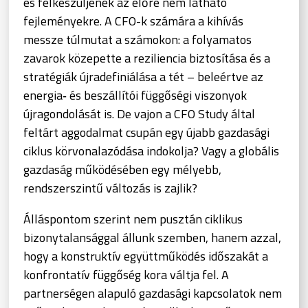
és felkészüljenek az előre nem látható
fejleményekre. A CFO-k számára a kihívás
messze túlmutat a számokon: a folyamatos
zavarok közepette a reziliencia biztosítása és a
stratégiák újradefiniálása a tét – beleértve az
energia‑ és beszállítói függőségi viszonyok
újragondolását is. De vajon a CFO Study által
feltárt aggodalmat csupán egy újabb gazdasági
ciklus körvonalazódása indokolja? Vagy a globális
gazdaság működésében egy mélyebb,
rendszerszintű változás is zajlik?
Álláspontom szerint nem pusztán ciklikus
bizonytalansággal állunk szemben, hanem azzal,
hogy a konstruktív együttműködés időszakát a
konfrontatív függőség kora váltja fel. A
partnerségen alapuló gazdasági kapcsolatok nem