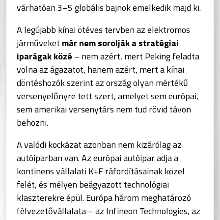
várhatóan 3–5 globális bajnok emelkedik majd ki.
A legújabb kínai ötéves tervben az elektromos
járműveket
már nem sorolják a stratégiai
iparágak közé
– nem azért, mert Peking feladta
volna az ágazatot, hanem azért, mert a kínai
döntéshozók szerint az ország olyan mértékű
versenyelőnyre tett szert, amelyet sem európai,
sem amerikai versenytárs nem tud rövid távon
behozni.
A valódi kockázat azonban nem kizárólag az
autóiparban van. Az európai autóipar adja a
kontinens vállalati K+F ráfordításainak közel
felét, és mélyen beágyazott technológiai
klaszterekre épül. Európa három meghatározó
félvezetővállalata – az Infineon Technologies, az