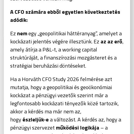
A CFO számára ebből egyetlen következtetés
adódik:
Ez
nem
egy „geopolitikai háttéranyag”, amelyet a
kockázati jelentés végére illesztünk. Ez
az az erő
,
amely átírja a P&L‑t, a working capital
struktúráját, a finanszírozási mozgásteret és a
stratégiai beruházási döntéseket.
Ha a Horváth CFO Study 2026 felmérése azt
mutatja, hogy a geopolitikai és geoökonómiai
kockázat a pénzügyi vezetők szerint már a
legfontosabb kockázati tényezők közé tartozik,
akkor a kérdés ma már nem az,
hogy
észleljük‑e
a változást. A kérdés az, hogy a
pénzügyi szervezet
működési logikája
– a