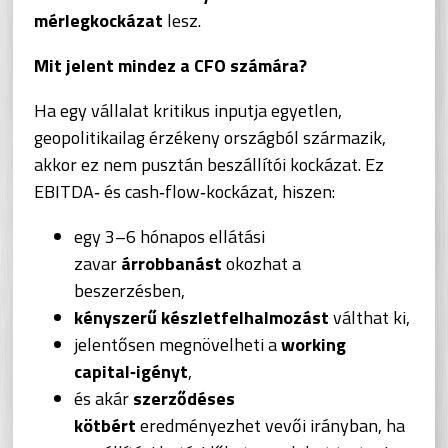
mérlegkockázat
lesz.
Mit jelent mindez a CFO számára?
Ha egy vállalat kritikus inputja egyetlen,
geopolitikailag érzékeny országból származik,
akkor ez nem pusztán beszállítói kockázat. Ez
EBITDA‑ és cash‑flow‑kockázat, hiszen:
egy 3–6 hónapos ellátási
zavar
árrobbanást
okozhat a
beszerzésben,
kényszerű készletfelhalmozást
válthat ki,
jelentősen megnövelheti a
working
capital‑igényt
,
és akár
szerződéses
kötbért
eredményezhet vevői irányban, ha