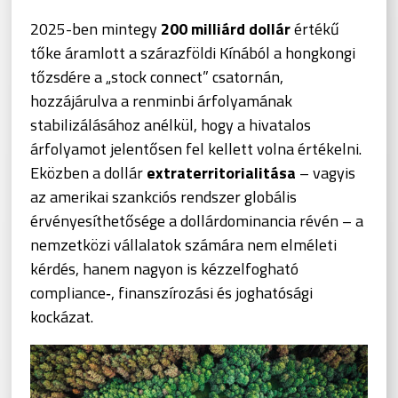
2025-ben mintegy
200 milliárd dollár
értékű
tőke áramlott a szárazföldi Kínából a hongkongi
tőzsdére a „stock connect” csatornán,
hozzájárulva a renminbi árfolyamának
stabilizálásához anélkül, hogy a hivatalos
árfolyamot jelentősen fel kellett volna értékelni.
Eközben a dollár
extraterritorialitása
– vagyis
az amerikai szankciós rendszer globális
érvényesíthetősége a dollárdominancia révén – a
nemzetközi vállalatok számára nem elméleti
kérdés, hanem nagyon is kézzelfogható
compliance‑, finanszírozási és joghatósági
kockázat.