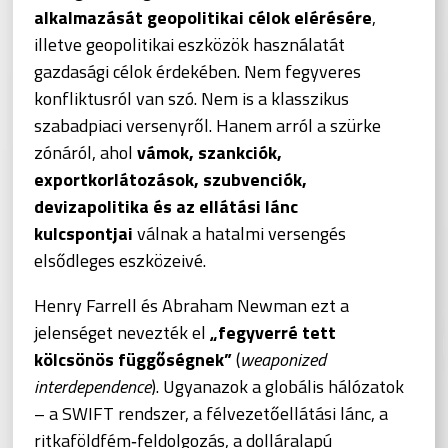
alkalmazását geopolitikai célok elérésére
,
illetve geopolitikai eszközök használatát
gazdasági célok érdekében. Nem fegyveres
konfliktusról van szó. Nem is a klasszikus
szabadpiaci versenyről. Hanem arról a szürke
zónáról, ahol
vámok, szankciók,
exportkorlátozások, szubvenciók,
devizapolitika és az ellátási lánc
kulcspontjai
válnak a hatalmi versengés
elsődleges eszközeivé.
Henry Farrell és Abraham Newman ezt a
jelenséget nevezték el
„fegyverré tett
kölcsönös függőségnek”
(
weaponized
interdependence
). Ugyanazok a globális hálózatok
– a SWIFT rendszer, a félvezetőellátási lánc, a
ritkaföldfém‑feldolgozás, a dolláralapú