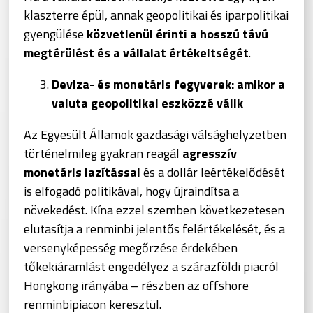
klaszterre épül, annak geopolitikai és iparpolitikai
gyengülése
közvetlenül érinti a hosszú távú
megtérülést és a vállalat értékeltségét
.
Deviza- és monetáris fegyverek: amikor a
valuta geopolitikai eszközzé válik
Az Egyesült Államok gazdasági válsághelyzetben
történelmileg gyakran reagál
agresszív
monetáris lazítással
és a dollár leértékelődését
is elfogadó politikával, hogy újraindítsa a
növekedést. Kína ezzel szemben következetesen
elutasítja a renminbi jelentős felértékelését, és a
versenyképesség megőrzése érdekében
tőkekiáramlást engedélyez a szárazföldi piacról
Hongkong irányába – részben az offshore
renminbipiacon keresztül.