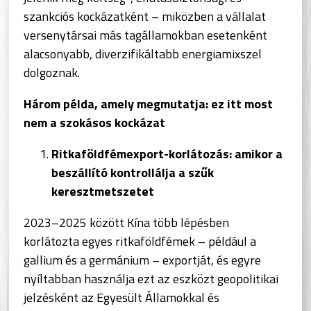
szankciós kockázatként – miközben a vállalat
versenytársai más tagállamokban esetenként
alacsonyabb, diverzifikáltabb energiamixszel
dolgoznak.
Három példa, amely megmutatja: ez itt most
nem a szokásos kockázat
Ritkaföldfémexport-korlátozás: amikor a
beszállító kontrollálja a szűk
keresztmetszetet
2023–2025 között Kína több lépésben
korlátozta egyes ritkaföldfémek – például a
gallium és a germánium – exportját, és egyre
nyíltabban használja ezt az eszközt geopolitikai
jelzésként az Egyesült Államokkal és