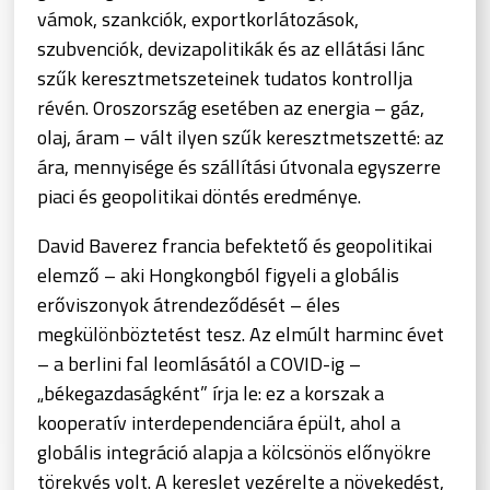
vámok, szankciók, exportkorlátozások,
szubvenciók, devizapolitikák és az ellátási lánc
szűk keresztmetszeteinek tudatos kontrollja
révén. Oroszország esetében az energia – gáz,
olaj, áram – vált ilyen szűk keresztmetszetté: az
ára, mennyisége és szállítási útvonala egyszerre
piaci és geopolitikai döntés eredménye.
David Baverez francia befektető és geopolitikai
elemző – aki Hongkongból figyeli a globális
erőviszonyok átrendeződését – éles
megkülönböztetést tesz. Az elmúlt harminc évet
– a berlini fal leomlásától a COVID-ig –
„békegazdaságként” írja le: ez a korszak a
kooperatív interdependenciára épült, ahol a
globális integráció alapja a kölcsönös előnyökre
törekvés volt. A kereslet vezérelte a növekedést,