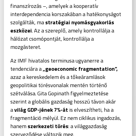
finanszírozás –, amelyek a kooperatív
interdependencia korszakában a hatékonyságot
szolgálták, ma
stratégiai nyomásgyakorlás
eszközei
. Az a szereplő, amely kontrollálja a
hálózat csomópontját, kontrollálja a
mozgásteret.
Az IMF hivatalos terminusa ugyanerre a
tendenciára a
„geoeconomic fragmentation”,
azaz a kereskedelem és a tőkeáramlások
geopolitikai törésvonalak mentén történő
szétválása. Gita Gopinath figyelmeztetése
szerint a globális gazdaság hosszú távon akár
a
világ GDP-jének 7%-át
is elveszítheti, ha a
fragmentáció mélyül. Ez nem ciklikus ingadozás,
hanem
szerkezeti törés
: a világgazdaság
szerveződése változik meg.