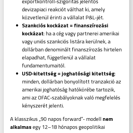
exportkontroll‑szigorítás jelentős
devizapiaci reakciót válthat ki, amely
közvetlenül érinti a vállalat P&L‑jét.
Szankciós kockázat = finanszírozási
kockázat
: ha a cég vagy partnerei amerikai
vagy uniós szankciós listára kerülnek, a
dollárban denominált finanszírozás hirtelen
elapadhat, függetlenül a vállalat
fundamentumaitól.
USD‑kitettség = joghatósági kitettség
:
minden, dollárban bonyolított tranzakció az
amerikai joghatóság hatókörébe tartozik,
ami az OFAC‑szabályoknak való megfelelés
kényszerét jelenti.
A klasszikus „90 napos forward”- modell
nem
alkalmas
egy 12–18 hónapos geopolitikai