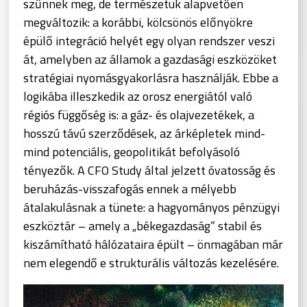
szűnnek meg, de természetük alapvetően
megváltozik: a korábbi, kölcsönös előnyökre
épülő integráció helyét egy olyan rendszer veszi
át, amelyben az államok a gazdasági eszközöket
stratégiai nyomásgyakorlásra használják. Ebbe a
logikába illeszkedik az orosz energiától való
régiós függőség is: a gáz- és olajvezetékek, a
hosszú távú szerződések, az árképletek mind-
mind potenciális, geopolitikát befolyásoló
tényezők. A CFO Study által jelzett óvatosság és
beruházás-visszafogás ennek a mélyebb
átalakulásnak a tünete: a hagyományos pénzügyi
eszköztár – amely a „békegazdaság” stabil és
kiszámítható hálózataira épült – önmagában már
nem elegendő e strukturális változás kezelésére.