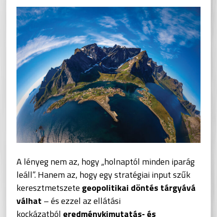
A lényeg nem az, hogy „holnaptól minden iparág
leáll”. Hanem az, hogy egy stratégiai input szűk
keresztmetszete
geopolitikai döntés tárgyává
válhat
– és ezzel az ellátási
kockázatból
eredménykimutatás‑ és