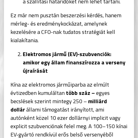
a szállítási határidőket nem lehet tartani.
Ez már nem pusztán beszerzési kérdés, hanem
mérleg- és eredménykockázat, amelynek
kezelésére a CFO-nak tudatos stratégiát kell
kialakítania.
Elektromos jármű (EV)‑szubvenciók:
amikor egy állam finanszírozza a verseny
újraírását
Kína az elektromos járműiparba az elmúlt
évtizedben kumuláltan
több száz –
egyes
becslések szerint mintegy 250 –
milliárd
dollár
állami támogatást irányított, ami
autónként közel 10 ezer dollárnyi implicit vagy
explicit szubvenciónak felel meg. A 100–150 kínai
EV‑gyártó rendkívül erős belső versenyéből