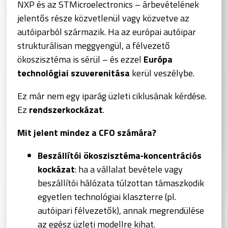
NXP és az STMicroelectronics – árbevételének
jelentős része közvetlenül vagy közvetve az
autóiparból származik. Ha az európai autóipar
strukturálisan meggyengül, a félvezető
ökoszisztéma is sérül – és ezzel
Európa
technológiai szuverenitása
kerül veszélybe.
Ez már nem egy iparág üzleti ciklusának kérdése.
Ez
rendszerkockázat
.
Mit jelent mindez a CFO számára?
Beszállítói ökoszisztéma‑koncentrációs
kockázat
: ha a vállalat bevétele vagy
beszállítói hálózata túlzottan támaszkodik
egyetlen technológiai klaszterre (pl.
autóipari félvezetők), annak megrendülése
az egész üzleti modellre kihat.