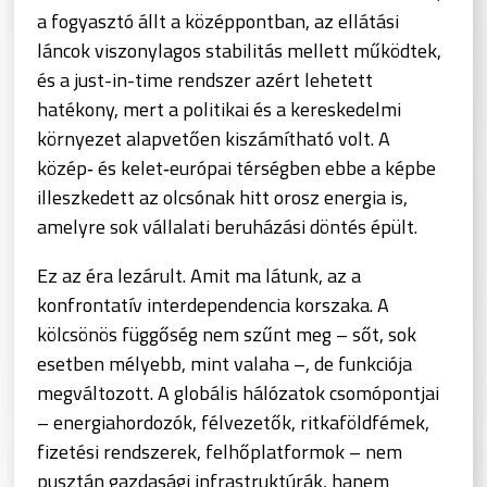
a fogyasztó állt a középpontban, az ellátási
láncok viszonylagos stabilitás mellett működtek,
és a just-in-time rendszer azért lehetett
hatékony, mert a politikai és a kereskedelmi
környezet alapvetően kiszámítható volt. A
közép‑ és kelet‑európai térségben ebbe a képbe
illeszkedett az olcsónak hitt orosz energia is,
amelyre sok vállalati beruházási döntés épült.
Ez az éra lezárult. Amit ma látunk, az a
konfrontatív interdependencia korszaka. A
kölcsönös függőség nem szűnt meg – sőt, sok
esetben mélyebb, mint valaha –, de funkciója
megváltozott. A globális hálózatok csomópontjai
– energiahordozók, félvezetők, ritkaföldfémek,
fizetési rendszerek, felhőplatformok – nem
pusztán gazdasági infrastruktúrák, hanem