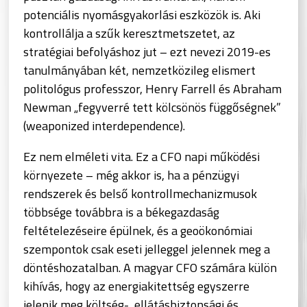
potenciális nyomásgyakorlási eszközök is. Aki
kontrollálja a szűk keresztmetszetet, az
stratégiai befolyáshoz jut – ezt nevezi 2019-es
tanulmányában két, nemzetközileg elismert
politológus professzor, Henry Farrell és Abraham
Newman „fegyverré tett kölcsönös függőségnek”
(weaponized interdependence).
Ez nem elméleti vita. Ez a CFO napi működési
környezete – még akkor is, ha a pénzügyi
rendszerek és belső kontrollmechanizmusok
többsége továbbra is a békegazdaság
feltételezéseire épülnek, és a geoökonómiai
szempontok csak eseti jelleggel jelennek meg a
döntéshozatalban. A magyar CFO számára külön
kihívás, hogy az energiakitettség egyszerre
jelenik meg költség-, ellátásbiztonsági és