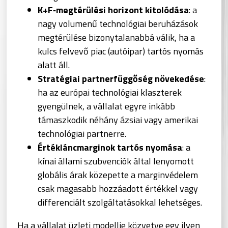
K+F‑megtérülési horizont kitolódása
: a
nagy volumenű technológiai beruházások
megtérülése bizonytalanabbá válik, ha a
kulcs felvevő piac (autóipar) tartós nyomás
alatt áll.
Stratégiai partnerfüggőség növekedése
:
ha az európai technológiai klaszterek
gyengülnek, a vállalat egyre inkább
támaszkodik néhány ázsiai vagy amerikai
technológiai partnerre.
Értékláncmarginok tartós nyomása
: a
kínai állami szubvenciók által lenyomott
globális árak közepette a marginvédelem
csak magasabb hozzáadott értékkel vagy
differenciált szolgáltatásokkal lehetséges.
Ha a vállalat üzleti modellje közvetve egy ilyen