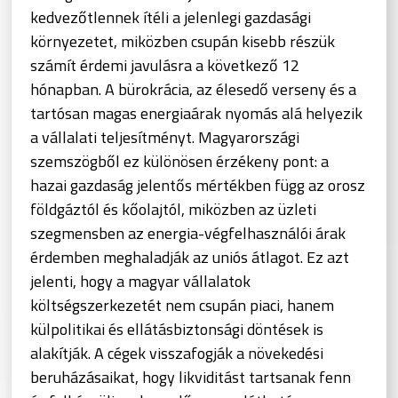
kedvezőtlennek ítéli a jelenlegi gazdasági
környezetet, miközben csupán kisebb részük
számít érdemi javulásra a következő 12
hónapban. A bürokrácia, az élesedő verseny és a
tartósan magas energiaárak nyomás alá helyezik
a vállalati teljesítményt. Magyarországi
szemszögből ez különösen érzékeny pont: a
hazai gazdaság jelentős mértékben függ az orosz
földgáztól és kőolajtól, miközben az üzleti
szegmensben az energia-végfelhasználói árak
érdemben meghaladják az uniós átlagot. Ez azt
jelenti, hogy a magyar vállalatok
költségszerkezetét nem csupán piaci, hanem
külpolitikai és ellátásbiztonsági döntések is
alakítják. A cégek visszafogják a növekedési
beruházásaikat, hogy likviditást tartsanak fenn