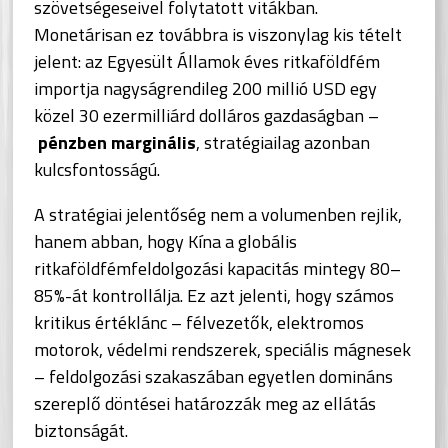
szövetségeseivel folytatott vitákban.
Monetárisan ez továbbra is viszonylag kis tételt
jelent: az Egyesült Államok éves ritkaföldfém
importja nagyságrendileg 200 millió USD egy
közel 30 ezermilliárd dolláros gazdaságban –
pénzben marginális
, stratégiailag azonban
kulcsfontosságú.
A stratégiai jelentőség nem a volumenben rejlik,
hanem abban, hogy Kína a globális
ritkaföldfémfeldolgozási kapacitás mintegy 80–
85%-át kontrollálja. Ez azt jelenti, hogy számos
kritikus értéklánc – félvezetők, elektromos
motorok, védelmi rendszerek, speciális mágnesek
– feldolgozási szakaszában egyetlen domináns
szereplő döntései határozzák meg az ellátás
biztonságát.