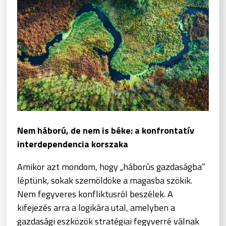
Nem háború, de nem is béke: a konfrontatív
interdependencia korszaka
Amikor azt mondom, hogy „háborús gazdaságba”
léptünk, sokak szemöldöke a magasba szökik.
Nem fegyveres konfliktusról beszélek. A
kifejezés arra a logikára utal, amelyben a
gazdasági eszközök stratégiai fegyverré válnak