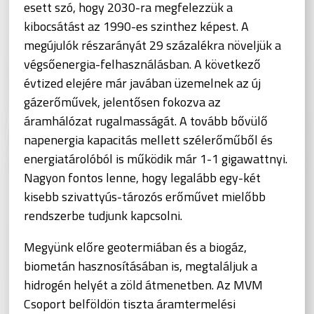
esett szó, hogy 2030-ra megfelezzük a
kibocsátást az 1990-es szinthez képest. A
megújulók részarányát 29 százalékra növeljük a
végsőenergia-felhasználásban. A következő
évtized elejére már javában üzemelnek az új
gázerőművek, jelentősen fokozva az
áramhálózat rugalmasságát. A tovább bővülő
napenergia kapacitás mellett szélerőműből és
energiatárolóból is működik már 1-1 gigawattnyi.
Nagyon fontos lenne, hogy legalább egy-két
kisebb szivattyús-tározós erőművet mielőbb
rendszerbe tudjunk kapcsolni.
Megyünk előre geotermiában és a biogáz,
biometán hasznosításában is, megtaláljuk a
hidrogén helyét a zöld átmenetben. Az MVM
Csoport belföldön tiszta áramtermelési