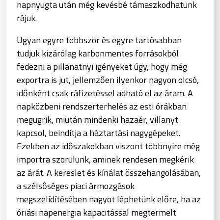
napnyugta után még kevésbé támaszkodhatunk
rájuk.
Ugyan egyre többször és egyre tartósabban
tudjuk kizárólag karbonmentes forrásokból
fedezni a pillanatnyi igényeket úgy, hogy még
exportra is jut, jellemzően ilyenkor nagyon olcsó,
időnként csak ráfizetéssel adható el az áram. A
napközbeni rendszerterhelés az esti órákban
megugrik, miután mindenki hazaér, villanyt
kapcsol, beindítja a háztartási nagygépeket.
Ezekben az időszakokban viszont többnyire még
importra szorulunk, aminek rendesen megkérik
az árát. A kereslet és kínálat összehangolásában,
a szélsőséges piaci ármozgások
megszelídítésében nagyot léphetünk előre, ha az
óriási napenergia kapacitással megtermelt