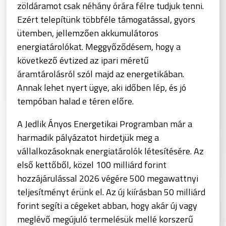
zöldáramot csak néhány órára félre tudjuk tenni.
Ezért telepítünk többféle támogatással, gyors
ütemben, jellemzően akkumulátoros
energiatárolókat. Meggyőződésem, hogy a
következő évtized az ipari méretű
áramtárolásról szól majd az energetikában.
Annak lehet nyert ügye, aki időben lép, és jó
tempóban halad e téren előre.
A Jedlik Ányos Energetikai Programban már a
harmadik pályázatot hirdetjük meg a
vállalkozásoknak energiatárolók létesítésére. Az
első kettőből, közel 100 milliárd forint
hozzájárulással 2026 végére 500 megawattnyi
teljesítményt érünk el. Az új kiírásban 50 milliárd
forint segíti a cégeket abban, hogy akár új vagy
meglévő megújuló termelésük mellé korszerű