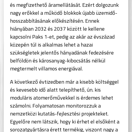
és megfizethető áramellátását. Ezért dolgozunk
nagy erőkkel a működő blokkok újabb üzemidő-
hosszabbításának előkészítésén. Ennek
hiányában 2032 és 2037 között le kellene
kapcsolni Paks 1-et, pedig az akár az évszázad
közepén túl is alkalmas lehet a hazai
szükségletek jelentős hányadának fedezésére
belföldön és károsanyag-kibocsátás nélkül
megtermelt villamos energiával.
A következő évtizedben már a kisebb költséggel
és kevesebb idő alatt telepíthető, ún. kis
moduláris atomerőművekkel is érdemes lehet
számolni. Folyamatosan monitorozzuk a
nemzetközi kutatás-fejlesztési projekteket.
Egyelőre nem látszik, hogy ki érhet el elsőként a
sorozatgyártásra érett termékig, viszont nagy a