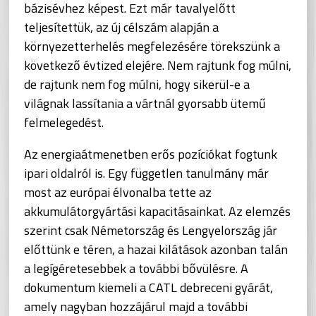
bázisévhez képest. Ezt már tavalyelőtt
teljesítettük, az új célszám alapján a
környezetterhelés megfelezésére törekszünk a
következő évtized elejére. Nem rajtunk fog múlni,
de rajtunk nem fog múlni, hogy sikerül-e a
világnak lassítania a vártnál gyorsabb ütemű
felmelegedést.
Az energiaátmenetben erős pozíciókat fogtunk
ipari oldalról is. Egy független tanulmány már
most az európai élvonalba tette az
akkumulátorgyártási kapacitásainkat. Az elemzés
szerint csak Németország és Lengyelország jár
előttünk e téren, a hazai kilátások azonban talán
a legígéretesebbek a további bővülésre. A
dokumentum kiemeli a CATL debreceni gyárát,
amely nagyban hozzájárul majd a további