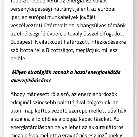
többszörösébe kerül az energia. Ez súlyos
versenyképességi hátrányt jelent, az európai
ipar, az európai munkahelyek jövőjét
veszélyezteti. Ezért volt ez is hangsúlyos témánk
az elnökségi félévben, a tavaly ősszel elfogadott
Budapesti Nyilatkozat határozott intézkedésekre
szólította fel a Bizottságot, meglátjuk, mi lesz
belőle.
Milyen stratégiák vannak a hazai energiaellátás
diverzifikálására?
Ahogy már esett róla szó, az energiahordozók
eddiginél színesebb palettájával dolgozunk: az
atom-nap kettős vezető szerepe mellett bővítjük
a szeles, a földhő és a biogáz kapacitásokat. Az
energiatárolásban helye lehet az akkumulátoros
megoldások mellett a gravitációs eszközöknek is.