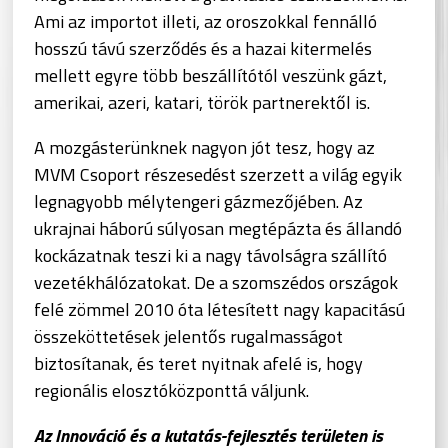
Ami az importot illeti, az oroszokkal fennálló
hosszú távú szerződés és a hazai kitermelés
mellett egyre több beszállítótól veszünk gázt,
amerikai, azeri, katari, török partnerektől is.
A mozgásterünknek nagyon jót tesz, hogy az
MVM Csoport részesedést szerzett a világ egyik
legnagyobb mélytengeri gázmezőjében. Az
ukrajnai háború súlyosan megtépázta és állandó
kockázatnak teszi ki a nagy távolságra szállító
vezetékhálózatokat. De a szomszédos országok
felé zömmel 2010 óta létesített nagy kapacitású
összeköttetések jelentős rugalmasságot
biztosítanak, és teret nyitnak afelé is, hogy
regionális elosztóközponttá váljunk.
Az Innováció és a kutatás-fejlesztés területen is