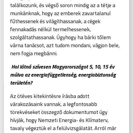
találkozunk, és végső soron mindig az a tétje a
munkánknak, hogy az emberek zavartalanul
fűthessenek és világíthassanak, a cégek
fennakadás nélkül termelhessenek,
szolgáltathassanak. Úgyhogy ha bárki tőlem
várna tanácsot, azt tudom mondani, vágjon bele,
nem fogja megbánni.
Hol látná szívesen Magyarországot 5, 10, 15 év
múlva az energiafüggetlenség, energiabiztonság
területén?
Az ötéves kitekintésre írásba adott
várakozásaink vannak, a legfontosabb
törekvéseket összegző dokumentumot úgy
hívják, hogy Nemzeti Energia- és Klímaterv,
tavaly végeztük el a felülvizsgálatát. Arról már