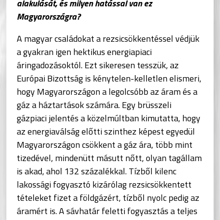
alakulását, és milyen hatással van ez
Magyarországra?
A magyar családokat a rezsicsökkentéssel védjük
a gyakran igen hektikus energiapiaci
áringadozásoktól. Ezt sikeresen tesszük, az
Európai Bizottság is kénytelen-kelletlen elismeri,
hogy Magyarországon a legolcsóbb az áram és a
gáz a háztartások számára. Egy brüsszeli
gázpiaci jelentés a közelmúltban kimutatta, hogy
az energiaválság előtti szinthez képest egyedül
Magyarországon csökkent a gáz ára, több mint
tizedével, mindenütt másutt nőtt, olyan tagállam
is akad, ahol 132 százalékkal. Tízből kilenc
lakossági fogyasztó kizárólag rezsicsökkentett
tételeket fizet a földgázért, tízből nyolc pedig az
áramért is. A sávhatár feletti fogyasztás a teljes