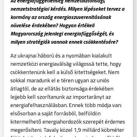
Az energiafüggetlenség nemzetbiztonsági,
nemzetstratégiai kérdés. Milyen lépéseket tervez a
kormány az ország energiaszuverenitásának
növelése érdekében? Hogyan értékeli
Magyarország jelenlegi energiafüggőségét, és
milyen stratégiák vannak ennek csökkentésére?
Az ukrajnai háború és a nyomában kialakult
nemzetközi energiaválság világossá tette, hogy
csökkentenünk kell a külső kitettségeket. Nem
sokkal maradunk el e téren ugyan az uniós
átlagtól, de az ellátás biztonsága érdekében
lejjebb kell szorítanunk az importarányt az
energiafelhasználásban. Ennek több módja van:
elsősorban a saját forrásból, belföldön
kitermelhető energiahordozók szerepét érdemes
megerősíteni. Tavaly közel 1,9 milliárd köbméter