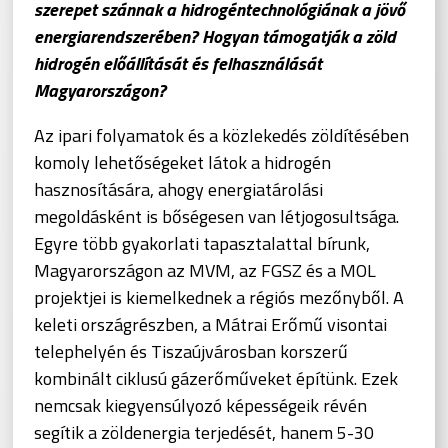
szerepet szánnak a hidrogéntechnológiának a jövő
energiarendszerében? Hogyan támogatják a zöld
hidrogén előállítását és felhasználását
Magyarországon?
Az ipari folyamatok és a közlekedés zöldítésében
komoly lehetőségeket látok a hidrogén
hasznosítására, ahogy energiatárolási
megoldásként is bőségesen van létjogosultsága.
Egyre több gyakorlati tapasztalattal bírunk,
Magyarországon az MVM, az FGSZ és a MOL
projektjei is kiemelkednek a régiós mezőnyből. A
keleti országrészben, a Mátrai Erőmű visontai
telephelyén és Tiszaújvárosban korszerű
kombinált ciklusú gázerőműveket építünk. Ezek
nemcsak kiegyensúlyozó képességeik révén
segítik a zöldenergia terjedését, hanem 5-30