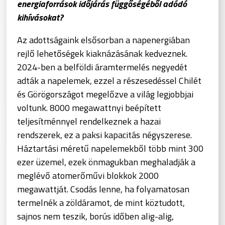
energiaforrások időjárás függőségéből adódó
kihívásokat?
Az adottságaink elsősorban a napenergiában
rejlő lehetőségek kiaknázásának kedveznek.
2024-ben a belföldi áramtermelés negyedét
adták a napelemek, ezzel a részesedéssel Chilét
és Görögországot megelőzve a világ legjobbjai
voltunk. 8000 megawattnyi beépített
teljesítménnyel rendelkeznek a hazai
rendszerek, ez a paksi kapacitás négyszerese.
Háztartási méretű napelemekből több mint 300
ezer üzemel, ezek önmagukban meghaladják a
meglévő atomerőművi blokkok 2000
megawattját. Csodás lenne, ha folyamatosan
termelnék a zöldáramot, de mint köztudott,
sajnos nem teszik, borús időben alig-alig,