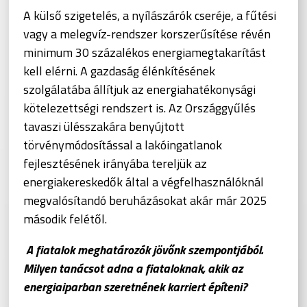
A külső szigetelés, a nyílászárók cseréje, a fűtési
vagy a melegvíz-rendszer korszerűsítése révén
minimum 30 százalékos energiamegtakarítást
kell elérni. A gazdaság élénkítésének
szolgálatába állítjuk az energiahatékonysági
kötelezettségi rendszert is. Az Országgyűlés
tavaszi ülésszakára benyújtott
törvénymódosítással a lakóingatlanok
fejlesztésének irányába tereljük az
energiakereskedők által a végfelhasználóknál
megvalósítandó beruházásokat akár már 2025
második felétől.
A fiatalok meghatározók jövőnk szempontjából.
Milyen tanácsot adna a fiataloknak, akik az
energiaiparban szeretnének karriert építeni?