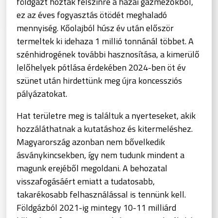
földgázt hoztak felszínre a hazai gázmezőkből,
ez az éves fogyasztás ötödét meghaladó
mennyiség. Kőolajból húsz év után először
termeltek ki idehaza 1 millió tonnánál többet. A
szénhidrogének további hasznosítása, a kimerülő
lelőhelyek pótlása érdekében 2024-ben öt év
szünet után hirdettünk meg újra koncessziós
pályázatokat.
Hat területre meg is találtuk a nyerteseket, akik
hozzáláthatnak a kutatáshoz és kitermeléshez.
Magyarország azonban nem bővelkedik
ásványkincsekben, így nem tudunk mindent a
magunk erejéből megoldani. A behozatal
visszafogásáért emiatt a tudatosabb,
takarékosabb felhasználással is tennünk kell.
Földgázból 2021-ig mintegy 10-11 milliárd