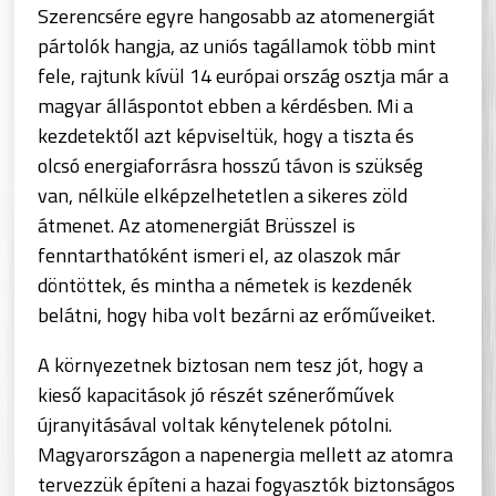
Szerencsére egyre hangosabb az atomenergiát
pártolók hangja, az uniós tagállamok több mint
fele, rajtunk kívül 14 európai ország osztja már a
magyar álláspontot ebben a kérdésben. Mi a
kezdetektől azt képviseltük, hogy a tiszta és
olcsó energiaforrásra hosszú távon is szükség
van, nélküle elképzelhetetlen a sikeres zöld
átmenet. Az atomenergiát Brüsszel is
fenntarthatóként ismeri el, az olaszok már
döntöttek, és mintha a németek is kezdenék
belátni, hogy hiba volt bezárni az erőműveiket.
A környezetnek biztosan nem tesz jót, hogy a
kieső kapacitások jó részét szénerőművek
újranyitásával voltak kénytelenek pótolni.
Magyarországon a napenergia mellett az atomra
tervezzük építeni a hazai fogyasztók biztonságos