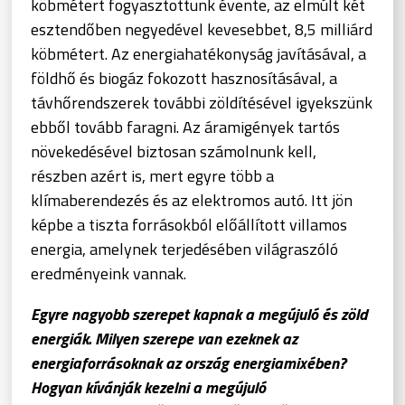
köbmétert fogyasztottunk évente, az elmúlt két
esztendőben negyedével kevesebbet, 8,5 milliárd
köbmétert. Az energiahatékonyság javításával, a
földhő és biogáz fokozott hasznosításával, a
távhőrendszerek további zöldítésével igyekszünk
ebből tovább faragni. Az áramigények tartós
növekedésével biztosan számolnunk kell,
részben azért is, mert egyre több a
klímaberendezés és az elektromos autó. Itt jön
képbe a tiszta forrásokból előállított villamos
energia, amelynek terjedésében világraszóló
eredményeink vannak.
Egyre nagyobb szerepet kapnak a megújuló és zöld
energiák. Milyen szerepe van ezeknek az
energiaforrásoknak az ország energiamixében?
Hogyan kívánják kezelni a megújuló