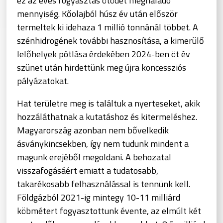
ez az éves fogyasztás ötödét meghaladó
mennyiség. Kőolajból húsz év után először
termeltek ki idehaza 1 millió tonnánál többet. A
szénhidrogének további hasznosítása, a kimerülő
lelőhelyek pótlása érdekében 2024-ben öt év
szünet után hirdettünk meg újra koncessziós
pályázatokat.
Hat területre meg is találtuk a nyerteseket, akik
hozzáláthatnak a kutatáshoz és kitermeléshez.
Magyarország azonban nem bővelkedik
ásványkincsekben, így nem tudunk mindent a
magunk erejéből megoldani. A behozatal
visszafogásáért emiatt a tudatosabb,
takarékosabb felhasználással is tennünk kell.
Földgázból 2021-ig mintegy 10-11 milliárd
köbmétert fogyasztottunk évente, az elmúlt két