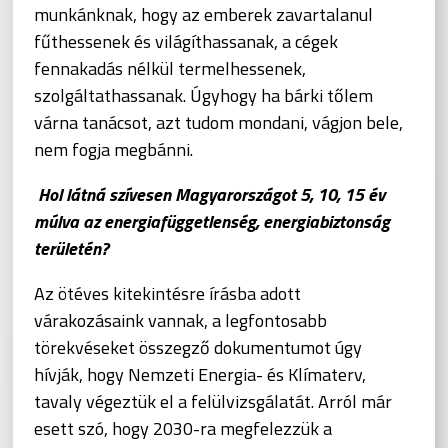
munkánknak, hogy az emberek zavartalanul
fűthessenek és világíthassanak, a cégek
fennakadás nélkül termelhessenek,
szolgáltathassanak. Úgyhogy ha bárki tőlem
várna tanácsot, azt tudom mondani, vágjon bele,
nem fogja megbánni.
Hol látná szívesen Magyarországot 5, 10, 15 év
múlva az energiafüggetlenség, energiabiztonság
területén?
Az ötéves kitekintésre írásba adott
várakozásaink vannak, a legfontosabb
törekvéseket összegző dokumentumot úgy
hívják, hogy Nemzeti Energia- és Klímaterv,
tavaly végeztük el a felülvizsgálatát. Arról már
esett szó, hogy 2030-ra megfelezzük a