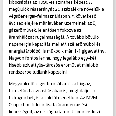
kibocsátást az 1990-es szinthez képest. A
megújulók részarányát 29 százalékra növeljük a
végsőenergia-felhasználásban. A következő
évtized elejére már javában üzemelnek az új
gázerőművek, jelentősen fokozva az
áramhálózat rugalmasságát. A tovább bővülő
napenergia kapacitás mellett szélerőműből és
energiatárolóból is működik már 1-1 gigawattnyi.
Nagyon fontos lenne, hogy legalább egy-két
kisebb szivattyús-tározós erőművet mielőbb
rendszerbe tudjunk kapcsolni.
Megyünk előre geotermiában és a biogáz,
biometán hasznosításában is, megtaláljuk a
hidrogén helyét a zöld átmenetben. Az MVM
Csoport belföldön tiszta áramtermelési
képességeit, az országhatáron túl nemzetközi