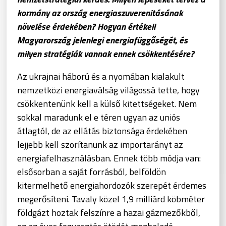
kormány az ország energiaszuverenitásának
növelése érdekében? Hogyan értékeli
Magyarország jelenlegi energiafüggőségét, és
milyen stratégiák vannak ennek csökkentésére?
Az ukrajnai háború és a nyomában kialakult
nemzetközi energiaválság világossá tette, hogy
csökkentenünk kell a külső kitettségeket. Nem
sokkal maradunk el e téren ugyan az uniós
átlagtól, de az ellátás biztonsága érdekében
lejjebb kell szorítanunk az importarányt az
energiafelhasználásban. Ennek több módja van:
elsősorban a saját forrásból, belföldön
kitermelhető energiahordozók szerepét érdemes
megerősíteni. Tavaly közel 1,9 milliárd köbméter
földgázt hoztak felszínre a hazai gázmezőkből,