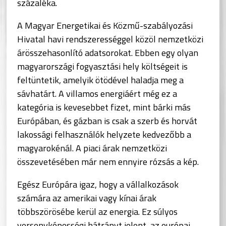
százaléka.
A Magyar Energetikai és Közmű-szabályozási
Hivatal havi rendszerességgel közöl nemzetközi
árösszehasonlító adatsorokat. Ebben egy olyan
magyarországi fogyasztási hely költségeit is
feltüntetik, amelyik ötödével haladja meg a
sávhatárt. A villamos energiáért még ez a
kategória is kevesebbet fizet, mint bárki más
Európában, és gázban is csak a szerb és horvát
lakossági felhasználók helyzete kedvezőbb a
magyarokénál. A piaci árak nemzetközi
összevetésében már nem ennyire rózsás a kép.
Egész Európára igaz, hogy a vállalkozások
számára az amerikai vagy kínai árak
többszörösébe kerül az energia. Ez súlyos
versenyképességi hátrányt jelent, az európai