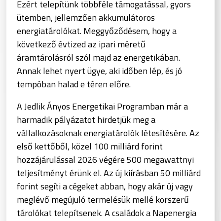
Ezért telepítünk többféle támogatással, gyors
ütemben, jellemzően akkumulátoros
energiatárolókat. Meggyőződésem, hogy a
következő évtized az ipari méretű
áramtárolásról szól majd az energetikában.
Annak lehet nyert ügye, aki időben lép, és jó
tempóban halad e téren előre.
A Jedlik Ányos Energetikai Programban már a
harmadik pályázatot hirdetjük meg a
vállalkozásoknak energiatárolók létesítésére. Az
első kettőből, közel 100 milliárd forint
hozzájárulással 2026 végére 500 megawattnyi
teljesítményt érünk el. Az új kiírásban 50 milliárd
forint segíti a cégeket abban, hogy akár új vagy
meglévő megújuló termelésük mellé korszerű
tárolókat telepítsenek. A családok a Napenergia