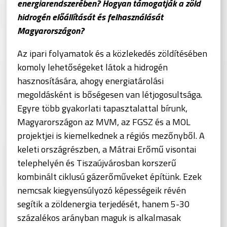
energiarendszerében? Hogyan támogatják a zöld
hidrogén előállítását és felhasználását
Magyarországon?
Az ipari folyamatok és a közlekedés zöldítésében
komoly lehetőségeket látok a hidrogén
hasznosítására, ahogy energiatárolási
megoldásként is bőségesen van létjogosultsága.
Egyre több gyakorlati tapasztalattal bírunk,
Magyarországon az MVM, az FGSZ és a MOL
projektjei is kiemelkednek a régiós mezőnyből. A
keleti országrészben, a Mátrai Erőmű visontai
telephelyén és Tiszaújvárosban korszerű
kombinált ciklusú gázerőműveket építünk. Ezek
nemcsak kiegyensúlyozó képességeik révén
segítik a zöldenergia terjedését, hanem 5-30
százalékos arányban maguk is alkalmasak