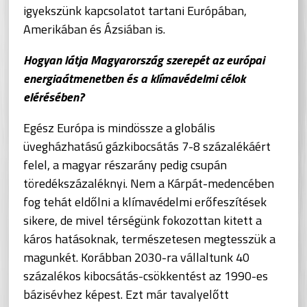
igyekszünk kapcsolatot tartani Európában,
Amerikában és Ázsiában is.
Hogyan látja Magyarország szerepét az európai
energiaátmenetben és a klímavédelmi célok
elérésében?
Egész Európa is mindössze a globális
üvegházhatású gázkibocsátás 7-8 százalékáért
felel, a magyar részarány pedig csupán
töredékszázaléknyi. Nem a Kárpát-medencében
fog tehát eldőlni a klímavédelmi erőfeszítések
sikere, de mivel térségünk fokozottan kitett a
káros hatásoknak, természetesen megtesszük a
magunkét. Korábban 2030-ra vállaltunk 40
százalékos kibocsátás-csökkentést az 1990-es
bázisévhez képest. Ezt már tavalyelőtt