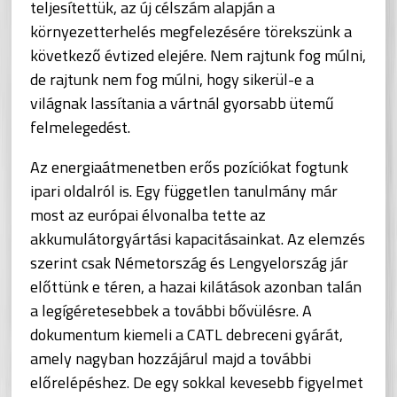
teljesítettük, az új célszám alapján a
környezetterhelés megfelezésére törekszünk a
következő évtized elejére. Nem rajtunk fog múlni,
de rajtunk nem fog múlni, hogy sikerül-e a
világnak lassítania a vártnál gyorsabb ütemű
felmelegedést.
Az energiaátmenetben erős pozíciókat fogtunk
ipari oldalról is. Egy független tanulmány már
most az európai élvonalba tette az
akkumulátorgyártási kapacitásainkat. Az elemzés
szerint csak Németország és Lengyelország jár
előttünk e téren, a hazai kilátások azonban talán
a legígéretesebbek a további bővülésre. A
dokumentum kiemeli a CATL debreceni gyárát,
amely nagyban hozzájárul majd a további
előrelépéshez. De egy sokkal kevesebb figyelmet