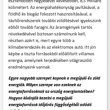
esztendőben negyedével kevesebbet, 8,5 milliárd
köbmétert. Az energiahatékonyság javításával, a
földhő és biogáz fokozott hasznosításával, a
távhőrendszerek további zöldítésével igyekszünk
ebből tovább faragni. Az áramigények tartós
növekedésével biztosan számolnunk kell,
részben azért is, mert egyre több a
klímaberendezés és az elektromos autó. Itt jön
képbe a tiszta forrásokból előállított villamos
energia, amelynek terjedésében világraszóló
eredményeink vannak.
Egyre nagyobb szerepet kapnak a megújuló és zöld
energiák. Milyen szerepe van ezeknek az
energiaforrásoknak az ország energiamixében?
Hogyan kívánják kezelni a megújuló
energiaforrások időjárás függőségéből adódó