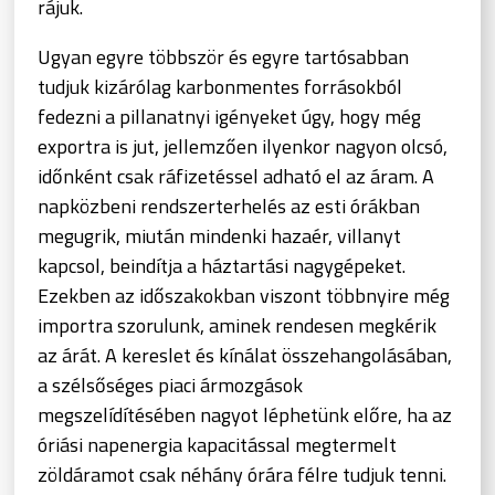
rájuk.
Ugyan egyre többször és egyre tartósabban
tudjuk kizárólag karbonmentes forrásokból
fedezni a pillanatnyi igényeket úgy, hogy még
exportra is jut, jellemzően ilyenkor nagyon olcsó,
időnként csak ráfizetéssel adható el az áram. A
napközbeni rendszerterhelés az esti órákban
megugrik, miután mindenki hazaér, villanyt
kapcsol, beindítja a háztartási nagygépeket.
Ezekben az időszakokban viszont többnyire még
importra szorulunk, aminek rendesen megkérik
az árát. A kereslet és kínálat összehangolásában,
a szélsőséges piaci ármozgások
megszelídítésében nagyot léphetünk előre, ha az
óriási napenergia kapacitással megtermelt
zöldáramot csak néhány órára félre tudjuk tenni.