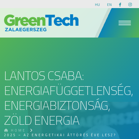
HU
EN
LANTOS CSABA:
ENERGIAFÜGGETLENSÉG,
ENERGIABIZTONSÁG,
ZÖLD ENERGIA
HOME
2025 – AZ ENERGETIKAI ÁTTÖRÉS ÉVE LESZ?