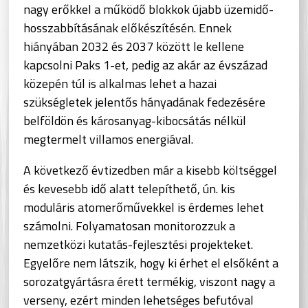
nagy erőkkel a működő blokkok újabb üzemidő-
hosszabbításának előkészítésén. Ennek
hiányában 2032 és 2037 között le kellene
kapcsolni Paks 1-et, pedig az akár az évszázad
közepén túl is alkalmas lehet a hazai
szükségletek jelentős hányadának fedezésére
belföldön és károsanyag-kibocsátás nélkül
megtermelt villamos energiával.
A következő évtizedben már a kisebb költséggel
és kevesebb idő alatt telepíthető, ún. kis
moduláris atomerőművekkel is érdemes lehet
számolni. Folyamatosan monitorozzuk a
nemzetközi kutatás-fejlesztési projekteket.
Egyelőre nem látszik, hogy ki érhet el elsőként a
sorozatgyártásra érett termékig, viszont nagy a
verseny, ezért minden lehetséges befutóval