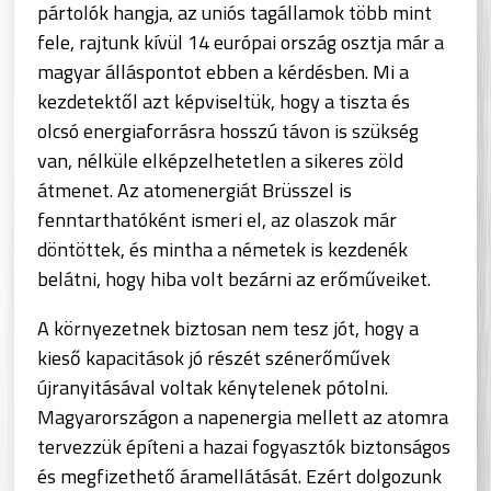
pártolók hangja, az uniós tagállamok több mint
fele, rajtunk kívül 14 európai ország osztja már a
magyar álláspontot ebben a kérdésben. Mi a
kezdetektől azt képviseltük, hogy a tiszta és
olcsó energiaforrásra hosszú távon is szükség
van, nélküle elképzelhetetlen a sikeres zöld
átmenet. Az atomenergiát Brüsszel is
fenntarthatóként ismeri el, az olaszok már
döntöttek, és mintha a németek is kezdenék
belátni, hogy hiba volt bezárni az erőműveiket.
A környezetnek biztosan nem tesz jót, hogy a
kieső kapacitások jó részét szénerőművek
újranyitásával voltak kénytelenek pótolni.
Magyarországon a napenergia mellett az atomra
tervezzük építeni a hazai fogyasztók biztonságos
és megfizethető áramellátását. Ezért dolgozunk