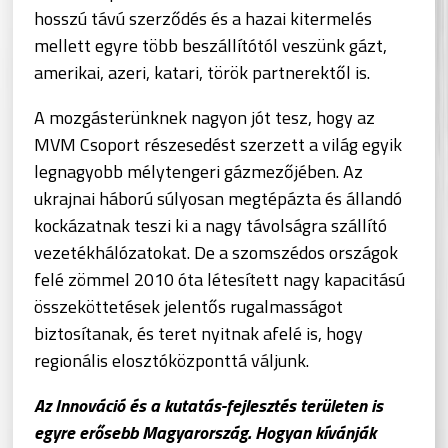
hosszú távú szerződés és a hazai kitermelés
mellett egyre több beszállítótól veszünk gázt,
amerikai, azeri, katari, török partnerektől is.
A mozgásterünknek nagyon jót tesz, hogy az
MVM Csoport részesedést szerzett a világ egyik
legnagyobb mélytengeri gázmezőjében. Az
ukrajnai háború súlyosan megtépázta és állandó
kockázatnak teszi ki a nagy távolságra szállító
vezetékhálózatokat. De a szomszédos országok
felé zömmel 2010 óta létesített nagy kapacitású
összeköttetések jelentős rugalmasságot
biztosítanak, és teret nyitnak afelé is, hogy
regionális elosztóközponttá váljunk.
Az Innováció és a kutatás-fejlesztés területen is
egyre erősebb Magyarország. Hogyan kívánják