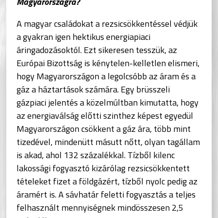
Magyarországra?
A magyar családokat a rezsicsökkentéssel védjük
a gyakran igen hektikus energiapiaci
áringadozásoktól. Ezt sikeresen tesszük, az
Európai Bizottság is kénytelen-kelletlen elismeri,
hogy Magyarországon a legolcsóbb az áram és a
gáz a háztartások számára. Egy brüsszeli
gázpiaci jelentés a közelmúltban kimutatta, hogy
az energiaválság előtti szinthez képest egyedül
Magyarországon csökkent a gáz ára, több mint
tizedével, mindenütt másutt nőtt, olyan tagállam
is akad, ahol 132 százalékkal. Tízből kilenc
lakossági fogyasztó kizárólag rezsicsökkentett
tételeket fizet a földgázért, tízből nyolc pedig az
áramért is. A sávhatár feletti fogyasztás a teljes
felhasznált mennyiségnek mindösszesen 2,5