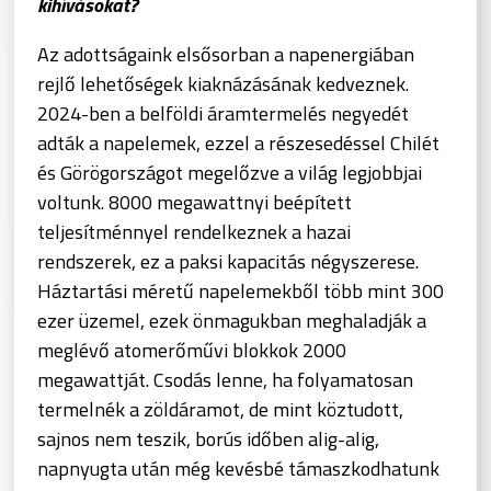
kihívásokat?
Az adottságaink elsősorban a napenergiában
rejlő lehetőségek kiaknázásának kedveznek.
2024-ben a belföldi áramtermelés negyedét
adták a napelemek, ezzel a részesedéssel Chilét
és Görögországot megelőzve a világ legjobbjai
voltunk. 8000 megawattnyi beépített
teljesítménnyel rendelkeznek a hazai
rendszerek, ez a paksi kapacitás négyszerese.
Háztartási méretű napelemekből több mint 300
ezer üzemel, ezek önmagukban meghaladják a
meglévő atomerőművi blokkok 2000
megawattját. Csodás lenne, ha folyamatosan
termelnék a zöldáramot, de mint köztudott,
sajnos nem teszik, borús időben alig-alig,
napnyugta után még kevésbé támaszkodhatunk